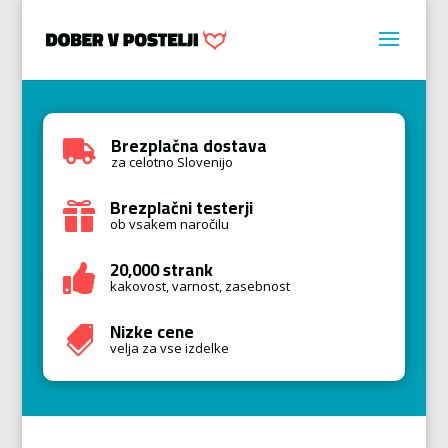
Brezplačna dostava

za celotno Slovenijo
Brezplačni testerji

ob vsakem naročilu
20,000 strank

kakovost, varnost, zasebnost
Nizke cene

velja za vse izdelke