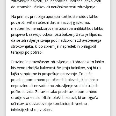
zdravniških navodil, saj nepravilna uporaba lahko vodi
do stranskih učinkov ali neučinkovitosti zdravljenja.
Na primer, predolga uporaba kortikosteroidov lahko
povzroči zvišan očesni tlak ali razvoj glavkoma,
medtem ko nenadzorovana uporaba antibiotikov lahko
prispeva k razvoju odpornosti bakterij. Zato je ključno,
da se zdravljenje izvaja pod nadzorom zdravstvenega
strokovnjaka, ki bo spremljal napredek in prilagodil
terapijo po potrebi.
Pravilno in pravočasno zdravljenje z Tobradexom lahko
bistveno izboljša kakovost življenja bolnikov, saj hitro
lajša simptome in pospešuje okrevanje. To je še
posebej pomembno pri očesnih boleznih, kjer lahko
nepravilno ali nezadostno zdravljenje vodi do trajnih
poškodb vida. Zdravilo tako predstavlja pomembno
orodje v arzenalu oftalmoloških zdravil, ki omogoča
učinkovito obvladovanje kombiniranih vnetno-
infekcijskih stanj v očesu.