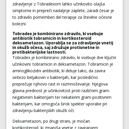
zdravljenje z Tobradexom lahko učinkovito olajša
simptome in prepreči nadaljnje zaplete, zaradi česar je
to zdravilo pomemben del terapije za številne očesne
bolezni.
Tobradex je kombinirano zdravilo, ki vsebuje
antibiotik tobramicin in kortikosteroid
deksametazon. Uporablja se za zdravljenje vnetij
in okužb očesa, saj združuje protivnetne in
protibakterijske lastnosti.
Tobradex je kombinirano zdravilo, ki vsebuje dve ključni
učinkovini: tobramicin in deksametazon. Tobramicin je
aminoglikozidni antibiotik, ki deluje tako, da zavira
sintezo beljakovin v bakterijah, kar posledično
preprečuje njihovo rast in razmnoževanje. Njegova
glavna prednost je učinkovitost proti različnim gram-
negativnim bakterijam ter nekaterim gram-pozitivnim
bakterijam, kar omogoča širok spekter uporabe pri
zdravljenju bakterijskih okužb oči.
Deksametazon, po drugi strani, je močan
kortikosteroid, ki zmanjša vnetje z zaviranjem