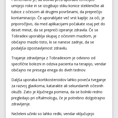
umijejo roke in se izogibajo stiku konice stekleničke ali
tubice z očesom ali drugimi površinami, da preprečijo
kontaminacijo. Če uporabljate več vrst kapljic za oči, je
priporočljivo, da med aplikacijami počakate vsaj pet do
deset minut, da se prepreči izpiranje zdravila. Če se
Tobradex uporablja skupaj z očesnim mazilom, je
običajno mazilo tisto, ki se nanese zadnje, da se
podaljša izpostavljenost zdravilu.
Trajanje zdravljenja z Tobradexom je odvisno od
specifične bolezni in odziva pacienta na terapijo, vendar
običajno ne presega enega do dveh tednov.
Daljša uporaba kortikosteroidov lahko poveča tveganje
za razvoj glavkoma, katarakte ali sekundarnih očesnih
okužb. Zato je ključnega pomena, da se bolniki redno
pregledajo pri oftalmologu, če je potrebno dolgotrajno
zdravljenje.
Neželeni učinki so lahko redki, vendar vključujejo