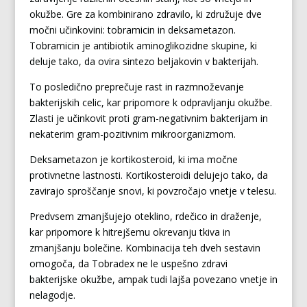
okužbe. Gre za kombinirano zdravilo, ki združuje dve
močni učinkovini: tobramicin in deksametazon.
Tobramicin je antibiotik aminoglikozidne skupine, ki
deluje tako, da ovira sintezo beljakovin v bakterijah.
To posledično preprečuje rast in razmnoževanje
bakterijskih celic, kar pripomore k odpravljanju okužbe.
Zlasti je učinkovit proti gram-negativnim bakterijam in
nekaterim gram-pozitivnim mikroorganizmom.
Deksametazon je kortikosteroid, ki ima močne
protivnetne lastnosti. Kortikosteroidi delujejo tako, da
zavirajo sproščanje snovi, ki povzročajo vnetje v telesu.
Predvsem zmanjšujejo oteklino, rdečico in draženje,
kar pripomore k hitrejšemu okrevanju tkiva in
zmanjšanju bolečine. Kombinacija teh dveh sestavin
omogoča, da Tobradex ne le uspešno zdravi
bakterijske okužbe, ampak tudi lajša povezano vnetje in
nelagodje.