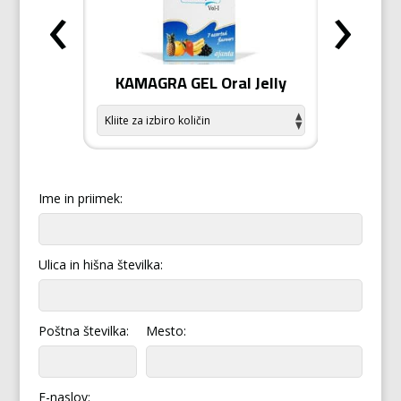
‹
›
odiziak
KAMAGRA GEL Oral Jelly
KAMA
Ime in priimek:
Ulica in hišna številka:
Poštna številka:
Mesto:
E-naslov: