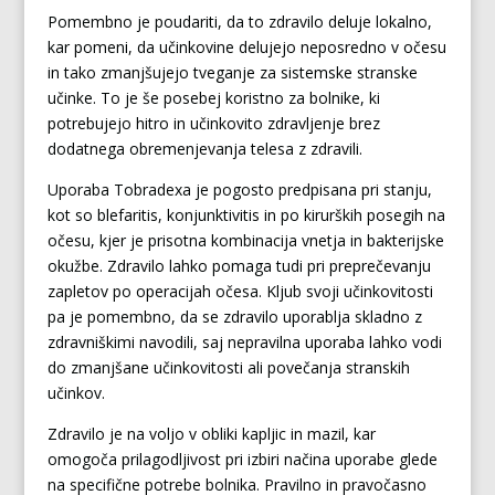
Pomembno je poudariti, da to zdravilo deluje lokalno,
kar pomeni, da učinkovine delujejo neposredno v očesu
in tako zmanjšujejo tveganje za sistemske stranske
učinke. To je še posebej koristno za bolnike, ki
potrebujejo hitro in učinkovito zdravljenje brez
dodatnega obremenjevanja telesa z zdravili.
Uporaba Tobradexa je pogosto predpisana pri stanju,
kot so blefaritis, konjunktivitis in po kirurških posegih na
očesu, kjer je prisotna kombinacija vnetja in bakterijske
okužbe. Zdravilo lahko pomaga tudi pri preprečevanju
zapletov po operacijah očesa. Kljub svoji učinkovitosti
pa je pomembno, da se zdravilo uporablja skladno z
zdravniškimi navodili, saj nepravilna uporaba lahko vodi
do zmanjšane učinkovitosti ali povečanja stranskih
učinkov.
Zdravilo je na voljo v obliki kapljic in mazil, kar
omogoča prilagodljivost pri izbiri načina uporabe glede
na specifične potrebe bolnika. Pravilno in pravočasno