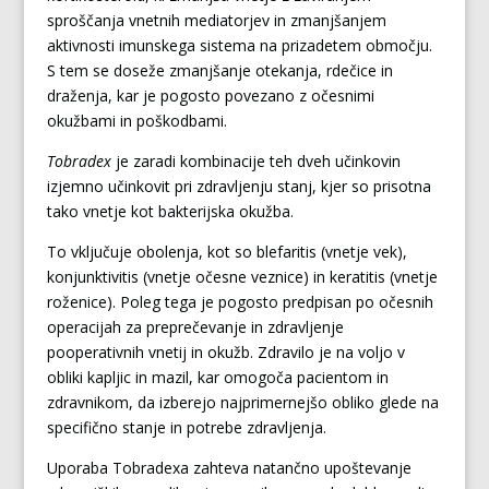
sproščanja vnetnih mediatorjev in zmanjšanjem
aktivnosti imunskega sistema na prizadetem območju.
S tem se doseže zmanjšanje otekanja, rdečice in
draženja, kar je pogosto povezano z očesnimi
okužbami in poškodbami.
Tobradex
je zaradi kombinacije teh dveh učinkovin
izjemno učinkovit pri zdravljenju stanj, kjer so prisotna
tako vnetje kot bakterijska okužba.
To vključuje obolenja, kot so blefaritis (vnetje vek),
konjunktivitis (vnetje očesne veznice) in keratitis (vnetje
roženice). Poleg tega je pogosto predpisan po očesnih
operacijah za preprečevanje in zdravljenje
pooperativnih vnetij in okužb. Zdravilo je na voljo v
obliki kapljic in mazil, kar omogoča pacientom in
zdravnikom, da izberejo najprimernejšo obliko glede na
specifično stanje in potrebe zdravljenja.
Uporaba Tobradexa zahteva natančno upoštevanje