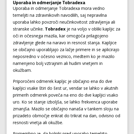
Uporaba in odmerjanje Tobradexa
Uporaba in odmerjanje Tobradexa mora vedno
temeljiti na zdravnikovih navodilih, saj nepravilna
uporaba lahko povzroči neučinkovitost zdravljenja ali
stranske učinke.
Tobradex
je na voljo v obliki kapljic za
oči in očesnega mazila, kar omogoča prilagojeno
zdravljenje glede na naravo in resnost stanja. Kapljice
se običajno uporabljajo za lažje primere in se aplicirajo
neposredno v očesno veznico, medtem ko je mazilo
namenjeno bolj vztrajnim ali hudim vnetjem in
okužbam.
Priporočeni odmerek kapljic je običajno ena do dve
kapljici vsake štiri do šest ur, vendar se lahko v akutnih
primerih odmerek poveča na eno do dve kapljici vsako
uro. Ko se stanje izboljša, se lahko frekvenca uporabe
zmanjša. Mazilo se običajno nanaša v tankem sloju na
prizadeto območje enkrat do trikrat na dan, odvisno od
resnosti vnetja ali okužbe.
Pomembno je, da bolniki pred uporabo temeljito