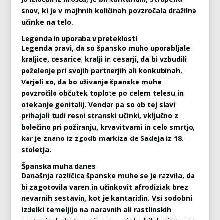
snov, ki je v majhnih količinah povzročala dražilne
učinke na telo.
Legenda in uporaba v preteklosti
Legenda pravi, da so špansko muho uporabljale
kraljice, cesarice, kralji in cesarji, da bi vzbudili
poželenje pri svojih partnerjih ali konkubinah.
Verjeli so, da bo uživanje španske muhe
povzročilo občutek toplote po celem telesu in
otekanje genitalij. Vendar pa so ob tej slavi
prihajali tudi resni stranski učinki, vključno z
bolečino pri požiranju, krvavitvami in celo smrtjo,
kar je znano iz zgodb markiza de Sadeja iz 18.
stoletja.
Španska muha danes
Današnja različica španske muhe se je razvila, da
bi zagotovila varen in učinkovit afrodiziak brez
nevarnih sestavin, kot je kantaridin. Vsi sodobni
izdelki temeljijo na naravnih ali rastlinskih