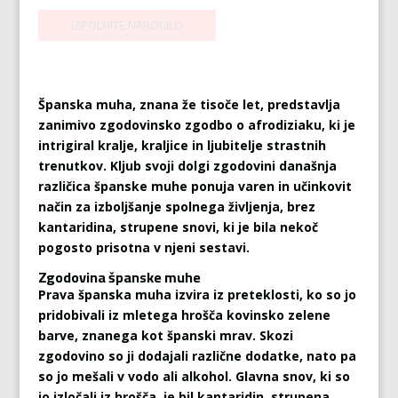
Španska muha, znana že tisoče let, predstavlja
zanimivo zgodovinsko zgodbo o afrodiziaku, ki je
intrigiral kralje, kraljice in ljubitelje strastnih
trenutkov. Kljub svoji dolgi zgodovini današnja
različica španske muhe ponuja varen in učinkovit
način za izboljšanje spolnega življenja, brez
kantaridina, strupene snovi, ki je bila nekoč
pogosto prisotna v njeni sestavi.
Zgodovina španske muhe
Prava španska muha izvira iz preteklosti, ko so jo
pridobivali iz mletega hrošča kovinsko zelene
barve, znanega kot španski mrav. Skozi
zgodovino so ji dodajali različne dodatke, nato pa
so jo mešali v vodo ali alkohol. Glavna snov, ki so
jo izločali iz hrošča, je bil kantaridin, strupena