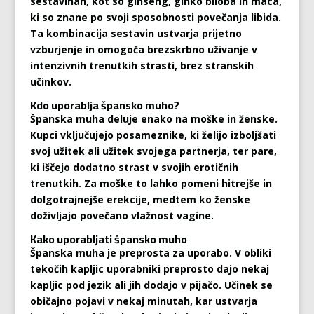
sestavinah, kot so ginseng, ginko biloba in maca,
ki so znane po svoji sposobnosti povečanja libida.
Ta kombinacija sestavin ustvarja prijetno
vzburjenje in omogoča brezskrbno uživanje v
intenzivnih trenutkih strasti, brez stranskih
učinkov.
Kdo uporablja špansko muho?
Španska muha deluje enako na moške in ženske.
Kupci vključujejo posameznike, ki želijo izboljšati
svoj užitek ali užitek svojega partnerja, ter pare,
ki iščejo dodatno strast v svojih erotičnih
trenutkih. Za moške to lahko pomeni hitrejše in
dolgotrajnejše erekcije, medtem ko ženske
doživljajo povečano vlažnost vagine.
Kako uporabljati špansko muho
Španska muha je preprosta za uporabo. V obliki
tekočih kapljic uporabniki preprosto dajo nekaj
kapljic pod jezik ali jih dodajo v pijačo. Učinek se
običajno pojavi v nekaj minutah, kar ustvarja