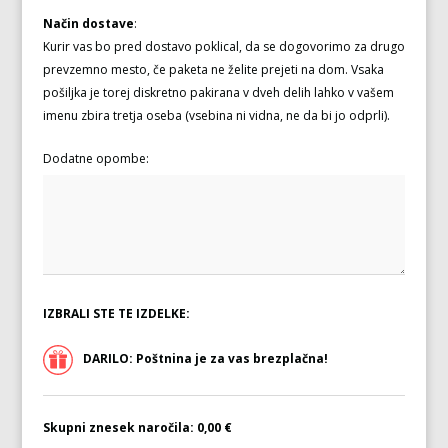
Način dostave
:
Kurir vas bo pred dostavo poklical, da se dogovorimo za drugo
prevzemno mesto, če paketa ne želite prejeti na dom. Vsaka
pošiljka je torej diskretno pakirana v dveh delih lahko v vašem
imenu zbira tretja oseba (vsebina ni vidna, ne da bi jo odprli).
Dodatne opombe:
IZBRALI STE TE IZDELKE:
DARILO: Poštnina je za vas brezplačna!
Skupni znesek naročila:
0,00 €