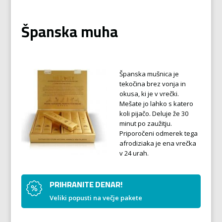
Španska muha
Španska mušnica je
tekočina brez vonja in
okusa, ki je v vrečki.
Mešate jo lahko s katero
koli pijačo. Deluje že 30
minut po zaužitju.
Priporočeni odmerek tega
afrodiziaka je ena vrečka
v 24 urah.
PRIHRANITE DENAR!
Veliki popusti na večje pakete