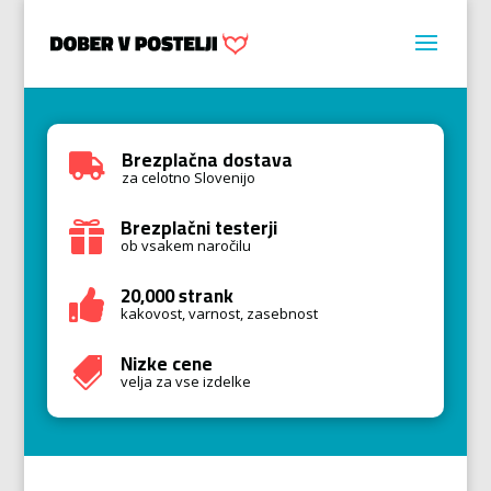
Brezplačna dostava

za celotno Slovenijo
Brezplačni testerji

ob vsakem naročilu
20,000 strank

kakovost, varnost, zasebnost
Nizke cene

velja za vse izdelke