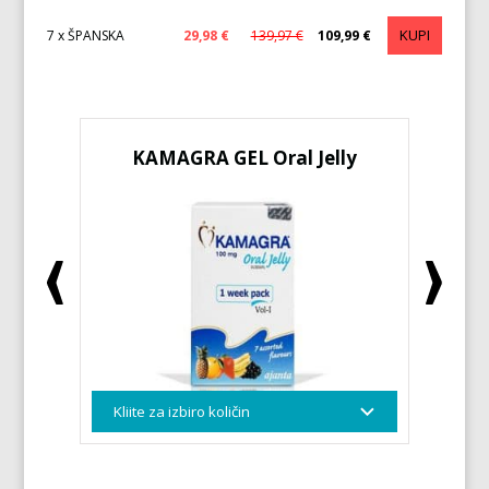
KUPI
7 x ŠPANSKA
29,98 €
139,97 €
109,99 €
KAMAGRA GEL Oral Jelly
K