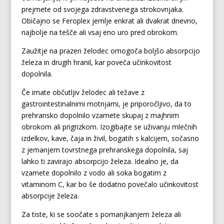
prejmete od svojega zdravstvenega strokovnjaka.
Običajno se Feroplex jemlje enkrat ali dvakrat dnevno,
najbolje na tešče ali vsaj eno uro pred obrokom.
Zaužitje na prazen želodec omogoča boljšo absorpcijo
železa in drugih hranil, kar poveča učinkovitost
dopolnila.
Če imate občutljiv želodec ali težave z
gastrointestinalnimi motnjami, je priporočljivo, da to
prehransko dopolnilo vzamete skupaj z majhnim
obrokom ali prigrizkom. Izogibajte se uživanju mlečnih
izdelkov, kave, čaja in živil, bogatih s kalcijem, sočasno
z jemanjem tovrstnega prehranskega dopolnila, saj
lahko ti zavirajo absorpcijo železa. Idealno je, da
vzamete dopolnilo z vodo ali soka bogatim z
vitaminom C, kar bo še dodatno povečalo učinkovitost
absorpcije železa.
Za tiste, ki se soočate s pomanjkanjem železa ali