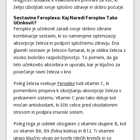
želijo izboljšati svoje splošno zdravje in dobro počutje.
Sestavine Feroplexa: Kaj Naredi Feroplex Tako
Učinkovit?
Feroplex je učinkovit zaradi svoje skrbno izbrane
kombinacije sestavin, ki so namenjene optimizaciji
absorpcije železa in podpori splošnemu zdravju. Ena
glavnih sestavin je železov fumarat, ki je oblika železa z
visoko biološko razpoložljivostjo. To pomeni, da ga
telo učinkovito absorbira in uporabi, kar je ključno za
povečanje ravni železa v krvi.
Poleg železa vsebuje
Feroplex
tudi vitamin C, ki
pomembno prispeva k izboljšanju absorpcije železa v
prebavnem sistemu. Vitamin C prav tako deluje kot
močan antioksidant, ki ščiti celice pred oksidativnim
stresom in podpira imunski sistem.
Poleg tega je izdelek obogaten z vitamini skupine B, kot
so vitamin B6, B9 (folna kislina) in B12. Ti vitamini
igrajo ključno vlogo pri tvorbi rdečih krvničk in so