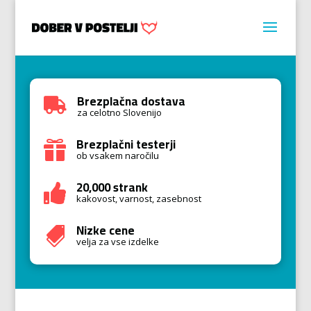
Brezplačna dostava

za celotno Slovenijo
Brezplačni testerji

ob vsakem naročilu
20,000 strank

kakovost, varnost, zasebnost
Nizke cene

velja za vse izdelke