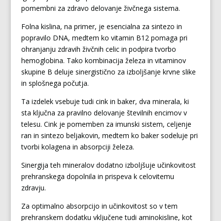
pomembni za zdravo delovanje živčnega sistema.
Folna kislina, na primer, je esencialna za sintezo in
popravilo DNA, medtem ko vitamin B12 pomaga pri
ohranjanju zdravih živčnih celic in podpira tvorbo
hemoglobina. Tako kombinacija železa in vitaminov
skupine B deluje sinergistično za izboljšanje krvne slike
in splošnega počutja.
Ta izdelek vsebuje tudi cink in baker, dva minerala, ki
sta ključna za pravilno delovanje številnih encimov v
telesu. Cink je pomemben za imunski sistem, celjenje
ran in sintezo beljakovin, medtem ko baker sodeluje pri
tvorbi kolagena in absorpciji železa.
Sinergija teh mineralov dodatno izboljšuje učinkovitost
prehranskega dopolnila in prispeva k celovitemu
zdravju.
Za optimalno absorpcijo in učinkovitost so v tem
prehranskem dodatku vključene tudi aminokisline, kot