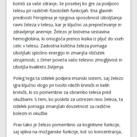
koristi za vaše zdravje, še posebej ko gre za podporo
telesu pri različnih fizioloških funkcijah. Ena glavnih
prednosti Feroplexa je njegova sposobnost izboljšanja
ravni železa v telesu, kar je ključno za preprečevanje in
zdravljenje anemije. Železo je bistvena sestavina
hemoglobina, ki omogoča prenos kisika iz pljuč do vseh
celic v telesu. Zadostna količina železa pomaga
izboljšati splošno energijo in zmanjša občutek
utrujenosti, s čimer poveča vašo telesno zmogljivost in
izboljša kvaliteto življenja.
Poleg tega ta izdelek podpira imunski sistem, saj železo
igra ključno vlogo pri tvorbi rdečih krvničk in belih
krvničk, ki so pomembne za obrambo telesa pred
okužbami. S tem, ko poskrbi za ustrezen nivo železa, ta
izdelek pomaga zmanjšati dovzetnost za različne
bolezni in okužbe.
Prav tako je železo pomembno za kognitivne funkcije,
saj vpliva na možganske funkcije, kot so koncentracija,