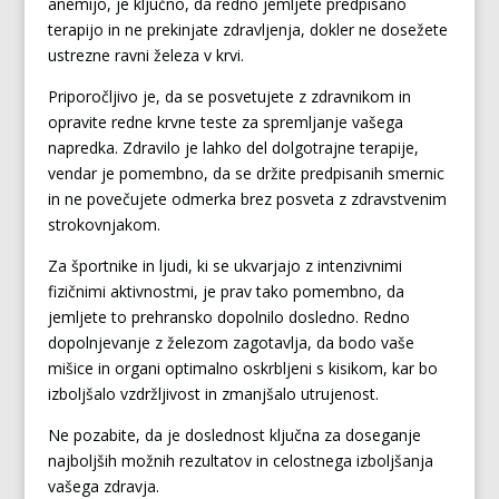
anemijo, je ključno, da redno jemljete predpisano
terapijo in ne prekinjate zdravljenja, dokler ne dosežete
ustrezne ravni železa v krvi.
Priporočljivo je, da se posvetujete z zdravnikom in
opravite redne krvne teste za spremljanje vašega
napredka. Zdravilo je lahko del dolgotrajne terapije,
vendar je pomembno, da se držite predpisanih smernic
in ne povečujete odmerka brez posveta z zdravstvenim
strokovnjakom.
Za športnike in ljudi, ki se ukvarjajo z intenzivnimi
fizičnimi aktivnostmi, je prav tako pomembno, da
jemljete to prehransko dopolnilo dosledno. Redno
dopolnjevanje z železom zagotavlja, da bodo vaše
mišice in organi optimalno oskrbljeni s kisikom, kar bo
izboljšalo vzdržljivost in zmanjšalo utrujenost.
Ne pozabite, da je doslednost ključna za doseganje
najboljših možnih rezultatov in celostnega izboljšanja
vašega zdravja.