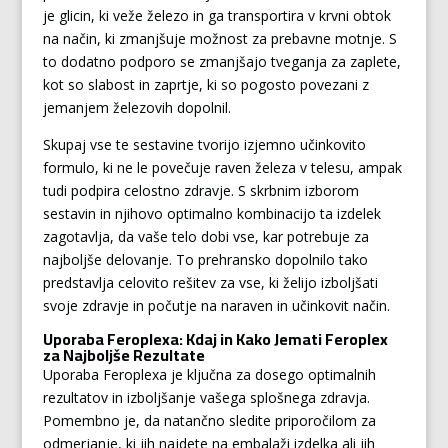
je glicin, ki veže železo in ga transportira v krvni obtok
na način, ki zmanjšuje možnost za prebavne motnje. S
to dodatno podporo se zmanjšajo tveganja za zaplete,
kot so slabost in zaprtje, ki so pogosto povezani z
jemanjem železovih dopolnil.
Skupaj vse te sestavine tvorijo izjemno učinkovito
formulo, ki ne le povečuje raven železa v telesu, ampak
tudi podpira celostno zdravje. S skrbnim izborom
sestavin in njihovo optimalno kombinacijo ta izdelek
zagotavlja, da vaše telo dobi vse, kar potrebuje za
najboljše delovanje. To prehransko dopolnilo tako
predstavlja celovito rešitev za vse, ki želijo izboljšati
svoje zdravje in počutje na naraven in učinkovit način.
Uporaba Feroplexa: Kdaj in Kako Jemati Feroplex
za Najboljše Rezultate
Uporaba Feroplexa je ključna za dosego optimalnih
rezultatov in izboljšanje vašega splošnega zdravja.
Pomembno je, da natančno sledite priporočilom za
odmerjanje, ki jih najdete na embalaži izdelka ali jih