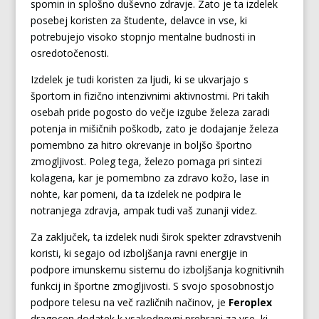
spomin in splošno duševno zdravje. Zato je ta izdelek
posebej koristen za študente, delavce in vse, ki
potrebujejo visoko stopnjo mentalne budnosti in
osredotočenosti.
Izdelek je tudi koristen za ljudi, ki se ukvarjajo s
športom in fizično intenzivnimi aktivnostmi. Pri takih
osebah pride pogosto do večje izgube železa zaradi
potenja in mišičnih poškodb, zato je dodajanje železa
pomembno za hitro okrevanje in boljšo športno
zmogljivost. Poleg tega, železo pomaga pri sintezi
kolagena, kar je pomembno za zdravo kožo, lase in
nohte, kar pomeni, da ta izdelek ne podpira le
notranjega zdravja, ampak tudi vaš zunanji videz.
Za zaključek, ta izdelek nudi širok spekter zdravstvenih
koristi, ki segajo od izboljšanja ravni energije in
podpore imunskemu sistemu do izboljšanja kognitivnih
funkcij in športne zmogljivosti. S svojo sposobnostjo
podpore telesu na več različnih načinov, je
Feroplex
dragocen dodatek k vsakodnevni prehrani za vse, ki