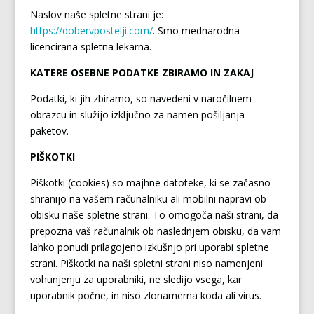
Naslov naše spletne strani je:
https://dobervpostelji.com/
. Smo mednarodna
licencirana spletna lekarna.
KATERE OSEBNE PODATKE ZBIRAMO IN ZAKAJ
Podatki, ki jih zbiramo, so navedeni v naročilnem
obrazcu in služijo izključno za namen pošiljanja
paketov.
PIŠKOTKI
Piškotki (cookies) so majhne datoteke, ki se začasno
shranijo na vašem računalniku ali mobilni napravi ob
obisku naše spletne strani. To omogoča naši strani, da
prepozna vaš računalnik ob naslednjem obisku, da vam
lahko ponudi prilagojeno izkušnjo pri uporabi spletne
strani. Piškotki na naši spletni strani niso namenjeni
vohunjenju za uporabniki, ne sledijo vsega, kar
uporabnik počne, in niso zlonamerna koda ali virus.