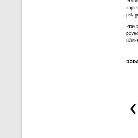
Pomem
zaple
prila
Prav 
poveč
učinke
DODA
‹
VIAGRA za ženske
ŠPANSKA MUHA afrodiziak