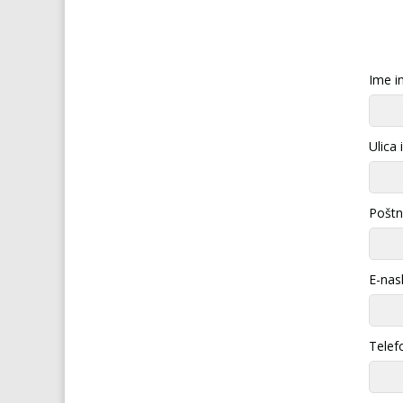
Ime in
Ulica 
Poštna
E-nas
Telef