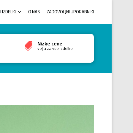
 IZDELKI
O NAS
ZADOVOLJNI UPORABNIKI
Nizke cene

velja za vse izdelke