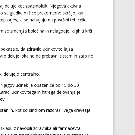
saj deluje kot spazmolitik. Njegova aktivna
Ko se gladke mišice prekomerno skrčijo, kar
ptorjev, ki se nahajajo na površini teh celic.
 se zmanjša bolečina in nelagodje, ki jih ti krči
 pokazale, da zdravilo učinkovito lajša
ilo deluje lokalno na prebavni sistem in zato ne
i delujejo centralno.
u. Njegov učinek je opazen že po 15 do 30
aradi učinkovitega in hitrega delovanja je
čev.
 stanjih, kot so sindrom razdražljivega črevesja,
kladu z navodili zdravnika ali farmacevta.