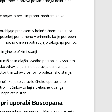
simptomov in odziva posameznega bolnika na
 se pojavijo prvi simptomi, medtem ko za
 uporabljajo predvsem v bolnišničnem okolju za
 še posebej pomembno v primerih, ko je potreben
 jih močno ovira in potrebujejo takojšnjo pomoč.
in ginekološkimi stanji.
ti mišice in olajša izvedbo postopka. V vsakem
sko zdravljenje in ne odpravlja osnovnega
toviti in zdraviti osnovno bolezensko stanje.
 učinke je to zdravilo široko uporabljeno in
tro in učinkovito lajša trebušne krče, ga
neprijetnih stanj.
i pri uporabi Buscopana
eva previdnost pri uporabi. Med najpogostejšimi