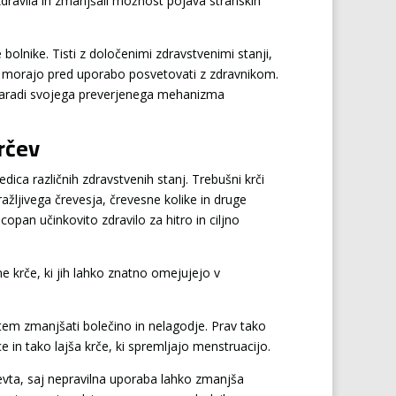
 zdravila in zmanjšali možnost pojava stranskih
bolnike. Tisti z določenimi zdravstvenimi stanji,
se morajo pred uporabo posvetovati z zdravnikom.
v zaradi svojega preverjenega mehanizma
rčev
dica različnih zdravstvenih stanj. Trebušni krči
ljivega črevesja, črevesne kolike in druge
opan učinkovito zdravilo za hitro in ciljno
e krče, ki jih lahko znatno omejujejo v
 tem zmanjšati bolečino in nelagodje. Prav tako
 in tako lajša krče, ki spremljajo menstruacijo.
cevta, saj nepravilna uporaba lahko zmanjša