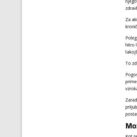
njego
zdravl
Za ak
kroni
Poleg 
hitro
takoj
To zdr
Pogos
prime
vzrok
Zarad
prilj
posta
Mož
Kot p