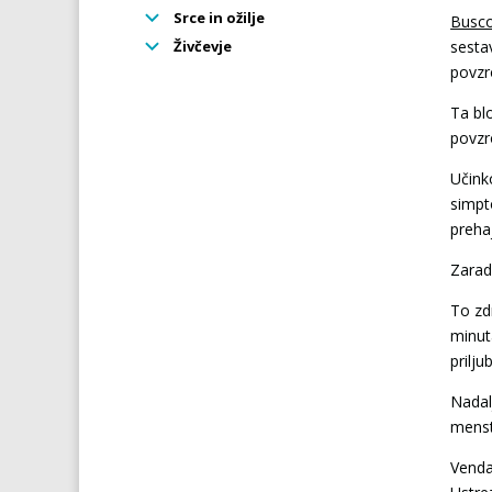
Srce in ožilje
Busc
Živčevje
sesta
povzr
Ta bl
povzr
Učinko
simpt
preha
Zaradi
To zd
minut
prilju
Nadalj
menst
Venda