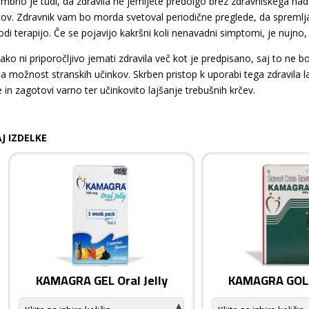
bno je tudi, da zdravila ne jemljete predolgo brez zdravniškega nad
tov. Zdravnik vam bo morda svetoval periodične preglede, da spremlja
godi terapijo. Če se pojavijo kakršni koli nenavadni simptomi, je nujno
tako ni priporočljivo jemati zdravila več kot je predpisano, saj to ne
a možnost stranskih učinkov. Skrben pristop k uporabi tega zdravila
 in zagotovi varno ter učinkovito lajšanje trebušnih krčev.
J IZDELKE
KAMAGRA GEL Oral Jelly
KAMAGRA GOLD