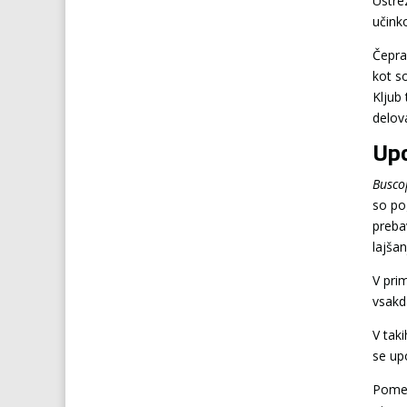
Ustrez
učink
Čeprav
kot s
Kljub
delov
Upo
Busco
so po
preba
lajšan
V pri
vsakd
V tak
se up
Pomem