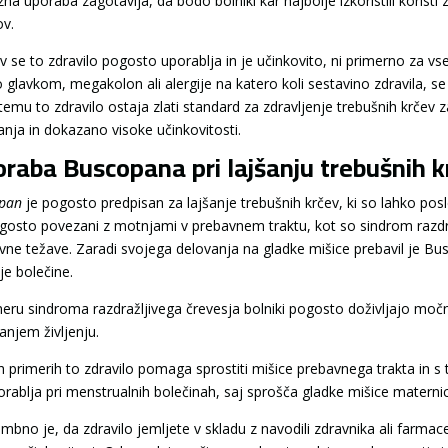
na uporaba zagotavlja, da bodo bolniki kar najbolje izkoristili koristi
ov.
 se to zdravilo pogosto uporablja in je učinkovito, ni primerno za vse 
o glavkom, megakolon ali alergije na katero koli sestavino zdravila, 
 temu to zdravilo ostaja zlati standard za zdravljenje trebušnih krče
anja in dokazano visoke učinkovitosti.
raba Buscopana pri lajšanju trebušnih k
pan
je pogosto predpisan za lajšanje trebušnih krčev, ki so lahko posle
gosto povezani z motnjami v prebavnem traktu, kot so sindrom razdraž
vne težave. Zaradi svojega delovanja na gladke mišice prebavil je Busc
je bolečine.
meru sindroma razdražljivega črevesja bolniki pogosto doživljajo močn
anjem življenju.
ih primerih to zdravilo pomaga sprostiti mišice prebavnega trakta in s
orablja pri menstrualnih bolečinah, saj sprošča gladke mišice maternice
bno je, da zdravilo jemljete v skladu z navodili zdravnika ali farma