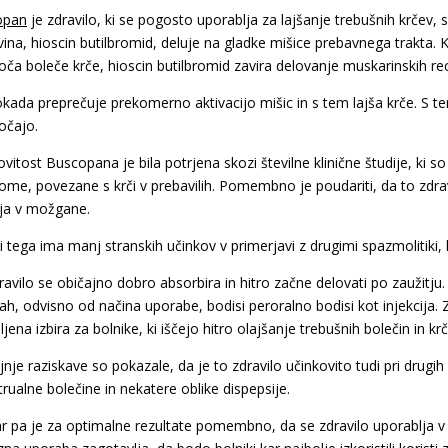
opan
je zdravilo, ki se pogosto uporablja za lajšanje trebušnih krčev, 
vina, hioscin butilbromid, deluje na gladke mišice prebavnega trakta. 
oča boleče krče, hioscin butilbromid zavira delovanje muskarinskih rece
okada preprečuje prekomerno aktivacijo mišic in s tem lajša krče. S tem
očajo.
vitost Buscopana je bila potrjena skozi številne klinične študije, ki so
ome, povezane s krči v prebavilih. Pomembno je poudariti, da to zdrav
ja v možgane.
 tega ima manj stranskih učinkov v primerjavi z drugimi spazmolitiki, k
ravilo se običajno dobro absorbira in hitro začne delovati po zaužitj
ah, odvisno od načina uporabe, bodisi peroralno bodisi kot injekcija. Z
bljena izbira za bolnike, ki iščejo hitro olajšanje trebušnih bolečin in kr
nje raziskave so pokazale, da je to zdravilo učinkovito tudi pri drugih
rualne bolečine in nekatere oblike dispepsije.
r pa je za optimalne rezultate pomembno, da se zdravilo uporablja v s