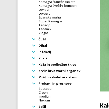
Kamagra šumeče tablete
Kamagra žvečilni bomboni
Levitra
Lovegra
Španska muha
Super Kamagra
Tadacip
Tadamix
Viagra
Čutil
Dihal
Infekcij
Kosti
Koža in podkožno tkivo
Krv in krvotvorni organov
Mišično skeletni sistem
Prebavil in presnove
Buscopan
Creon
Imodium
Nexium
Kak
Sečil