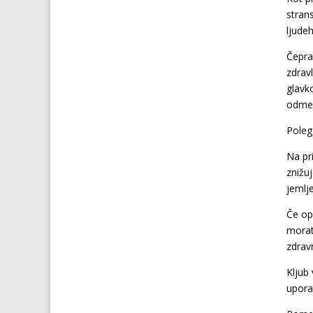
strans
ljudeh
Čepra
zdrav
glavko
odmer
Poleg 
Na pr
znižu
jemlje
Če op
morat
zdrav
Kljub
upora