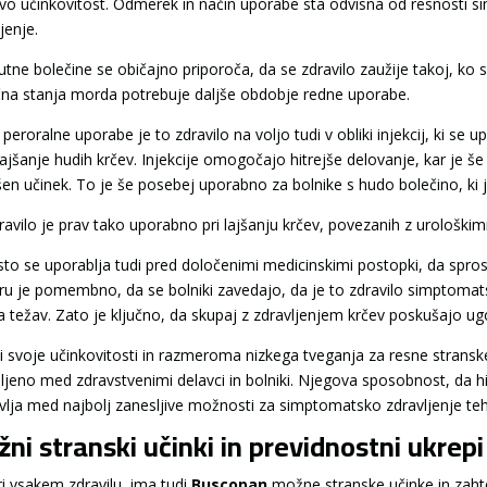
vo učinkovitost. Odmerek in način uporabe sta odvisna od resnosti 
jenje.
utne bolečine se običajno priporoča, da se zdravilo zaužije takoj, ko
čna stanja morda potrebuje daljše obdobje redne uporabe.
peroralne uporabe je to zdravilo na voljo tudi v obliki injekcij, ki se
 lajšanje hudih krčev. Injekcije omogočajo hitrejše delovanje, kar je
šen učinek. To je še posebej uporabno za bolnike s hudo bolečino, ki
avilo je prav tako uporabno pri lajšanju krčev, povezanih z urološkimi 
to se uporablja tudi pred določenimi medicinskimi postopki, da spros
ru je pomembno, da se bolniki zavedajo, da je to zdravilo simptomat
a težav. Zato je ključno, da skupaj z zdravljenjem krčev poskušajo ugo
i svoje učinkovitosti in razmeroma nizkega tveganja za resne stranske
ubljeno med zdravstvenimi delavci in bolniki. Njegova sposobnost, da hi
vlja med najbolj zanesljive možnosti za simptomatsko zdravljenje teh 
ni stranski učinki in previdnostni ukrep
ri vsakem zdravilu, ima tudi
Buscopan
možne stranske učinke in zaht