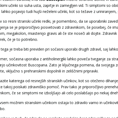
kimi učinki so suha usta, zaprtje in zamegljen vid. Ti simptomi so obi
 lahko pojavijo tudi hujši neželeni učinki, kot so težave z uriniranjem, p
v so resni stranski učinki redki, je pomembno, da se uporabniki zave
ljenja se je priporočljivo posvetovati z zdravnikom, še posebej, če im
m, megakolon, miastenijo gravis ali če ste noseči ali dojite. Zdravnik b
ek, če je to potrebno.
tega je treba biti previden pri sočasni uporabi drugih zdravil, saj lahko
imer, sočasna uporaba z antiholinergiki lahko poveča tveganje za str
jejo učinkovitost Buscopana. Zato je ključnega pomena, da svojega zdra
te, vključno s prehranskimi dopolnili in zeliščnimi pripravki.
azite katerega od resnejših stranskih učinkov, kot so oteženo dihanje,
e takoj poiskati zdravniško pomoč. Prav tako je priporočljivo preneha
nikom, če se simptomi ne izboljšajo ali celo poslabšajo po nekaj dne
 vsem možnim stranskim učinkom ostaja to zdravilo varno in učinkovit
bo.