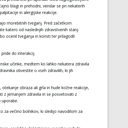
čajno blagi in prehodni, vendar se pri nekaterih
alpitacije in alergijske reakcije.
dajo morebitnih tveganj. Pred začetkom
ate katero od naslednjih zdravstvenih stanj:
o ocenil tveganja in koristi ter prilagodil
 pride do interakcij.
anske učinke, medtem ko lahko nekatera zdravila
vnika obvestite o vseh zdravilih, ki jih
 otekanje obraza ali grla in hude kožne reakcije,
ti z jemanjem zdravila in se posvetovati z
h uporabe.
o za večino bolnikov, ki sledijo navodilom za