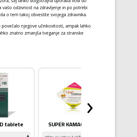
zora, saj lahko dolgotrajna uporaba vodi do
 vašo odzivnost na zdravljenje in po potrebi
, da o tem takoj obvestite svojega zdravnika.
 bo povečalo njegove učinkovitosti, ampak lahko
 lahko znatno zmanjša tveganje za stranske
›
 tablete
SUPER KAMAGRA tablete
KA