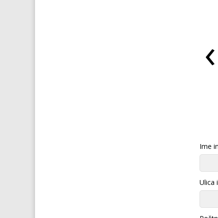
‹
VIAGRA za ženske
ŠPANSKA MUHA afrodiziak
Ime in
Ulica 