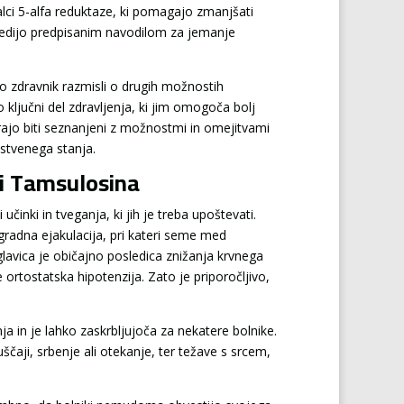
ralci 5-alfa reduktaze, ki pomagajo zmanjšati
sledijo predpisanim navodilom za jemanje
ko zdravnik razmisli o drugih možnostih
 ključni del zdravljenja, ki jim omogoča bolj
orajo biti seznanjeni z možnostmi in omejitvami
vstvenega stanja.
bi Tamsulosina
učinki in tveganja, ki jih je treba upoštevati.
ogradna ejakulacija, pri kateri seme med
glavica je običajno posledica znižanja krvnega
 ortostatska hipotenzija. Zato je priporočljivo,
nja in je lahko zaskrbljujoča za nekatere bolnike.
uščaji, srbenje ali otekanje, ter težave s srcem,