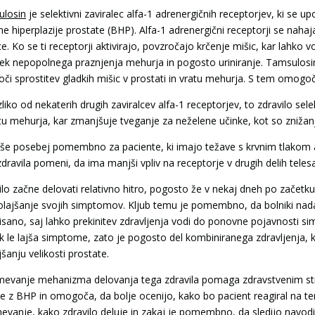
losin
je selektivni zaviralec alfa-1 adrenergičnih receptorjev, ki se
ne hiperplazije prostate (BHP). Alfa-1 adrenergični receptorji se nahaj
e. Ko se ti receptorji aktivirajo, povzročajo krčenje mišic, kar lahko vo
ek nepopolnega praznjenja mehurja in pogosto uriniranje. Tamsulosin d
oči sprostitev gladkih mišic v prostati in vratu mehurja. S tem omogo
liko od nekaterih drugih zaviralcev alfa-1 receptorjev, to zdravilo se
atu mehurja, kar zmanjšuje tveganje za neželene učinke, kot so znižan
 še posebej pomembno za paciente, ki imajo težave s krvnim tlakom ali
zdravila pomeni, da ima manjši vpliv na receptorje v drugih delih tele
lo začne delovati relativno hitro, pogosto že v nekaj dneh po začetku z
 olajšanje svojih simptomov. Kljub temu je pomembno, da bolniki nadal
isano, saj lahko prekinitev zdravljenja vodi do ponovne pojavnosti si
 le lajša simptome, zato je pogosto del kombiniranega zdravljenja, ki
šanju velikosti prostate.
evanje mehanizma delovanja tega zdravila pomaga zdravstvenim str
ke z BHP in omogoča, da bolje ocenijo, kako bo pacient reagiral na t
evanje, kako zdravilo deluje in zakaj je pomembno, da sledijo navod