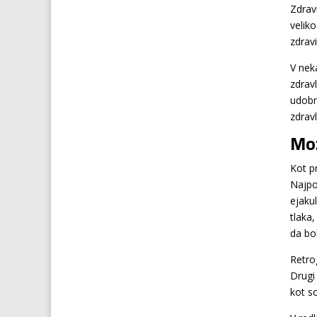
Zdrav
velik
zdrav
V nek
zdrav
udobn
zdrav
Mož
Kot pr
Najpog
ejaku
tlaka,
da bo
Retrog
Drugi 
kot s