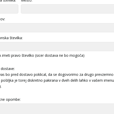
 številka:
Mesto:
lov:
onska številka:
imeti pravo številko (sicer dostava ne bo mogoča)
 dostave:
 vas bo pred dostavo poklical, da se dogovorimo za drugo prevzemno 
pošiljka je torej diskretno pakirana v dveh delih lahko v vašem imenu 
).
tne opombe: