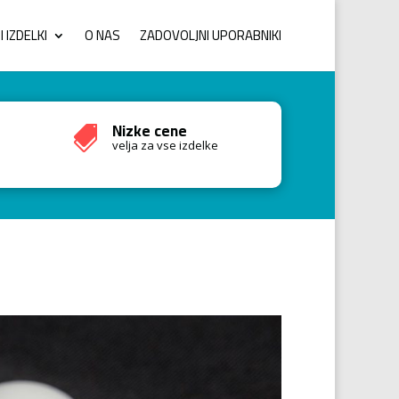
 IZDELKI
O NAS
ZADOVOLJNI UPORABNIKI
Nizke cene

velja za vse izdelke