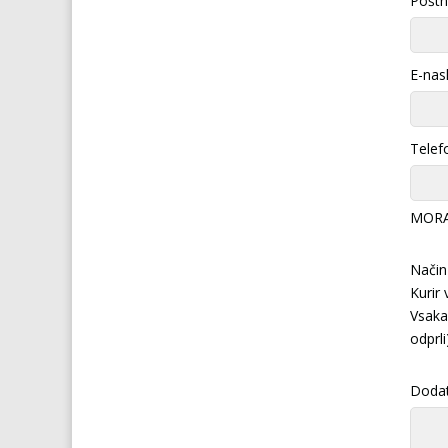
Poštna
E-nas
Telef
MORA 
Način
Kurir
Vsaka 
odprli
Doda