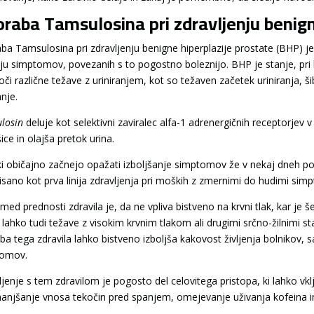
raba Tamsulosina pri zdravljenju benign
ba Tamsulosina pri zdravljenju benigne hiperplazije prostate (BHP) je 
nju simptomov, povezanih s to pogostno boleznijo. BHP je stanje, pri
oči različne težave z uriniranjem, kot so težaven začetek uriniranja, š
anje.
losin
deluje kot selektivni zaviralec alfa-1 adrenergičnih receptorjev 
ice in olajša pretok urina.
ki običajno začnejo opažati izboljšanje simptomov že v nekaj dneh po
isano kot prva linija zdravljenja pri moških z zmernimi do hudimi sim
zmed prednosti zdravila je, da ne vpliva bistveno na krvni tlak, kar 
 lahko tudi težave z visokim krvnim tlakom ali drugimi srčno-žilnimi s
ba tega zdravila lahko bistveno izboljša kakovost življenja bolnikov, 
tomov.
ljenje s tem zdravilom je pogosto del celovitega pristopa, ki lahko vk
anjšanje vnosa tekočin pred spanjem, omejevanje uživanja kofeina in 