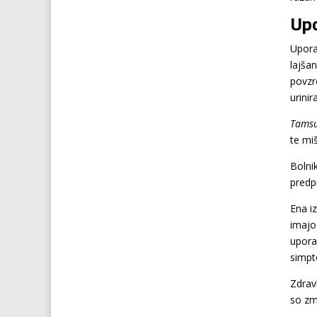
Upo
Upora
lajša
povzr
urinir
Tamsu
te miš
Bolni
predp
Ena i
imajo
upora
simp
Zdrav
so zm