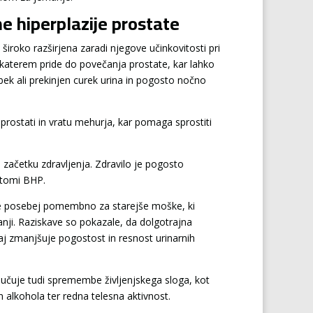
e hiperplazije prostate
široko razširjena zaradi njegove učinkovitosti pri
 katerem pride do povečanja prostate, kar lahko
ibek ali prekinjen curek urina in pogosto nočno
v prostati in vratu mehurja, kar pomaga sprostiti
 začetku zdravljenja. Zdravilo je pogosto
ptomi BHP.
je še posebej pomembno za starejše moške, ki
tanji. Raziskave so pokazale, da dolgotrajna
saj zmanjšuje pogostost in resnost urinarnih
ljučuje tudi spremembe življenjskega sloga, kot
alkohola ter redna telesna aktivnost.