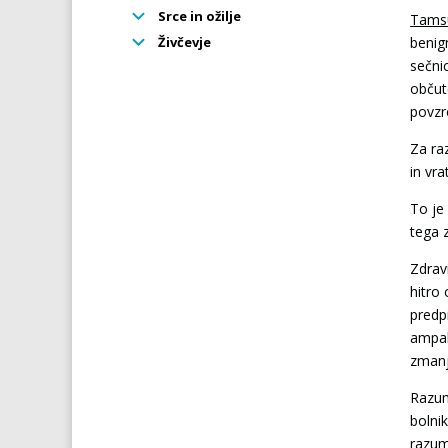
Srce in ožilje
Tamsu
Živčevje
benig
sečnic
občut
povzr
Za raz
in vr
To je
tega 
Zdravi
hitro
predp
ampak
zmanj
Razum
bolni
razum