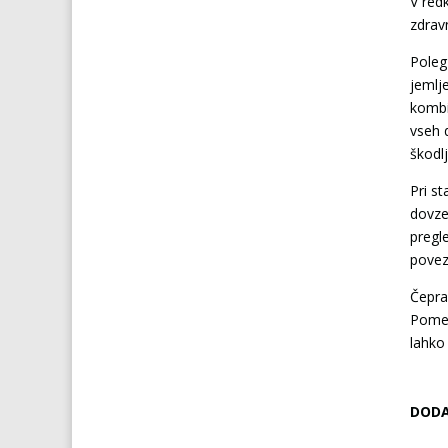
V red
zdrav
Poleg
jemlje
kombi
vseh d
škodlj
Pri s
dovzet
pregl
povez
Čepra
Pomem
lahko 
DODA