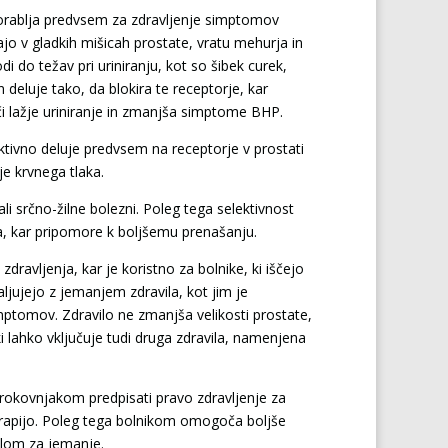
 uporablja predvsem za zdravljenje simptomov
ajo v gladkih mišicah prostate, vratu mehurja in
di do težav pri uriniranju, kot so šibek curek,
eluje tako, da blokira te receptorje, kar
či lažje uriniranje in zmanjša simptome BHP.
lektivno deluje predvsem na receptorje v prostati
je krvnega tlaka.
 srčno-žilne bolezni. Poleg tega selektivnost
sa, kar pripomore k boljšemu prenašanju.
dravljenja, kar je koristno za bolnike, ki iščejo
jujejo z jemanjem zdravila, kot jim je
mptomov. Zdravilo ne zmanjša velikosti prostate,
 lahko vključuje tudi druga zdravila, namenjena
okovnjakom predpisati pravo zdravljenje za
erapijo. Poleg tega bolnikom omogoča boljše
ilom za jemanje.