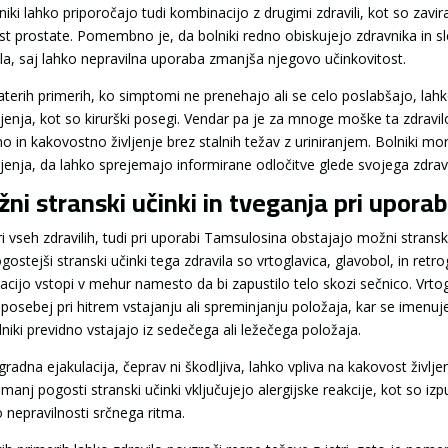
niki lahko priporočajo tudi kombinacijo z drugimi zdravili, kot so zavi
ost prostate. Pomembno je, da bolniki redno obiskujejo zdravnika in 
ila, saj lahko nepravilna uporaba zmanjša njegovo učinkovitost.
aterih primerih, ko simptomi ne prenehajo ali se celo poslabšajo, lah
ljenja, kot so kirurški posegi. Vendar pa je za mnoge moške ta zdravilo
o in kakovostno življenje brez stalnih težav z uriniranjem. Bolniki m
ljenja, da lahko sprejemajo informirane odločitve glede svojega zdra
ni stranski učinki in tveganja pri upora
i vseh zdravilih, tudi pri uporabi Tamsulosina obstajajo možni stranski 
ostejši stranski učinki tega zdravila so vrtoglavica, glavobol, in retr
lacijo vstopi v mehur namesto da bi zapustilo telo skozi sečnico. Vrto
 posebej pri hitrem vstajanju ali spreminjanju položaja, kar se imenuje
lniki previdno vstajajo iz sedečega ali ležečega položaja.
radna ejakulacija, čeprav ni škodljiva, lahko vpliva na kakovost življe
manj pogosti stranski učinki vključujejo alergijske reakcije, kot so izp
o nepravilnosti srčnega ritma.