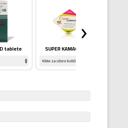
›
 tablete
SUPER KAMAGRA tablete
KA