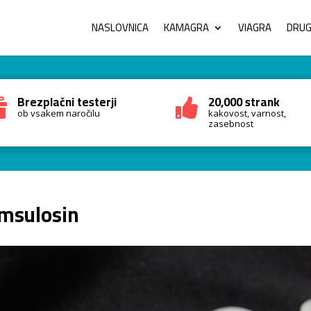
NASLOVNICA
KAMAGRA
VIAGRA
DRUGI
Brezplačni testerji
20,000 strank


ob vsakem naročilu
kakovost, varnost,
zasebnost
msulosin