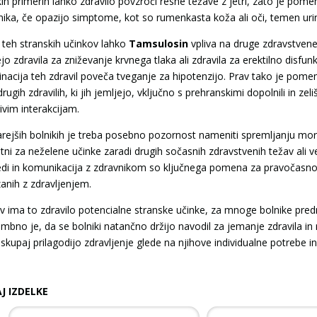
kih primerih lahko zdravilo povzroči resne težave z jetri, zato je p
nika, če opazijo simptome, kot so rumenkasta koža ali oči, temen urin
 teh stranskih učinkov lahko
Tamsulosin
vpliva na druge zdravstvene t
jo zdravila za zniževanje krvnega tlaka ali zdravila za erektilno disfun
nacija teh zdravil poveča tveganje za hipotenzijo. Prav tako je pome
rugih zdravilih, ki jih jemljejo, vključno s prehranskimi dopolnili in ze
ivim interakcijam.
tarejših bolnikih je treba posebno pozornost nameniti spremljanju more
ni za neželene učinke zaradi drugih sočasnih zdravstvenih težav ali večj
edi in komunikacija z zdravnikom so ključnega pomena za pravočasno 
anih z zdravljenjem.
v ima to zdravilo potencialne stranske učinke, za mnoge bolnike predn
bno je, da se bolniki natančno držijo navodil za jemanje zdravila in
skupaj prilagodijo zdravljenje glede na njihove individualne potrebe in
J IZDELKE