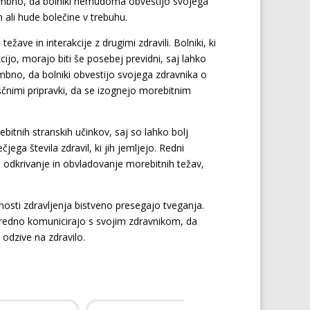
omembno, da bolniki nemudoma obvestijo svojega
 ali hude bolečine v trebuhu.
ežave in interakcije z drugimi zdravili. Bolniki, ki
kcijo, morajo biti še posebej previdni, saj lahko
mbno, da bolniki obvestijo svojega zdravnika o
liščnimi pripravki, da se izognejo morebitnim
bitnih stranskih učinkov, saj so lahko bolj
ega števila zdravil, ki jih jemljejo. Redni
odkrivanje in obvladovanje morebitnih težav,
osti zdravljenja bistveno presegajo tveganja.
 redno komunicirajo s svojim zdravnikom, da
 odzive na zdravilo.