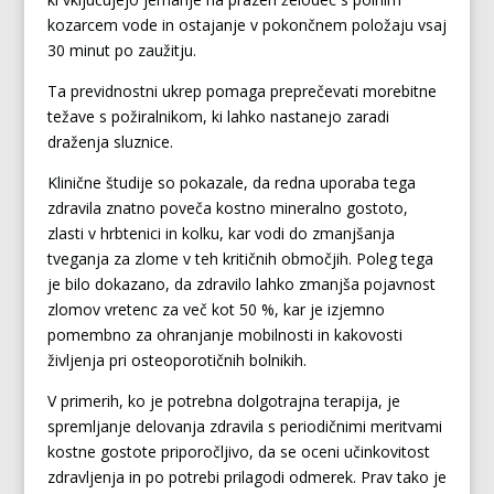
kozarcem vode in ostajanje v pokončnem položaju vsaj
30 minut po zaužitju.
Ta previdnostni ukrep pomaga preprečevati morebitne
težave s požiralnikom, ki lahko nastanejo zaradi
draženja sluznice.
Klinične študije so pokazale, da redna uporaba tega
zdravila znatno poveča kostno mineralno gostoto,
zlasti v hrbtenici in kolku, kar vodi do zmanjšanja
tveganja za zlome v teh kritičnih območjih. Poleg tega
je bilo dokazano, da zdravilo lahko zmanjša pojavnost
zlomov vretenc za več kot 50 %, kar je izjemno
pomembno za ohranjanje mobilnosti in kakovosti
življenja pri osteoporotičnih bolnikih.
V primerih, ko je potrebna dolgotrajna terapija, je
spremljanje delovanja zdravila s periodičnimi meritvami
kostne gostote priporočljivo, da se oceni učinkovitost
zdravljenja in po potrebi prilagodi odmerek. Prav tako je