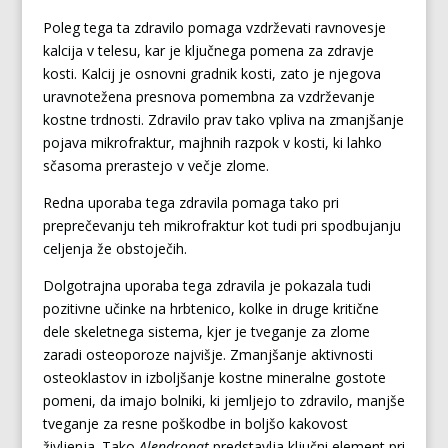
Poleg tega ta zdravilo pomaga vzdrževati ravnovesje
kalcija v telesu, kar je ključnega pomena za zdravje
kosti. Kalcij je osnovni gradnik kosti, zato je njegova
uravnotežena presnova pomembna za vzdrževanje
kostne trdnosti. Zdravilo prav tako vpliva na zmanjšanje
pojava mikrofraktur, majhnih razpok v kosti, ki lahko
sčasoma prerastejo v večje zlome.
Redna uporaba tega zdravila pomaga tako pri
preprečevanju teh mikrofraktur kot tudi pri spodbujanju
celjenja že obstoječih.
Dolgotrajna uporaba tega zdravila je pokazala tudi
pozitivne učinke na hrbtenico, kolke in druge kritične
dele skeletnega sistema, kjer je tveganje za zlome
zaradi osteoporoze najvišje. Zmanjšanje aktivnosti
osteoklastov in izboljšanje kostne mineralne gostote
pomeni, da imajo bolniki, ki jemljejo to zdravilo, manjše
tveganje za resne poškodbe in boljšo kakovost
življenja. Tako
Alendronat
predstavlja ključni element pri