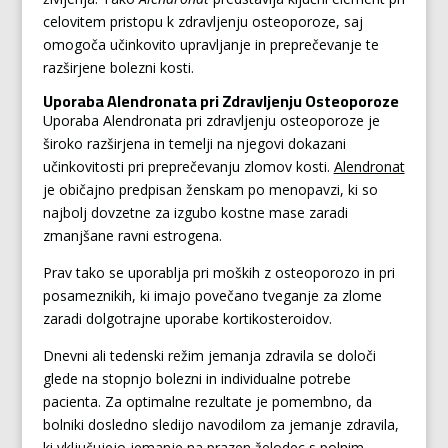
celovitem pristopu k zdravljenju osteoporoze, saj
omogoča učinkovito upravljanje in preprečevanje te
razširjene bolezni kosti.
Uporaba Alendronata pri Zdravljenju Osteoporoze
Uporaba Alendronata pri zdravljenju osteoporoze je
široko razširjena in temelji na njegovi dokazani
učinkovitosti pri preprečevanju zlomov kosti.
Alendronat
je običajno predpisan ženskam po menopavzi, ki so
najbolj dovzetne za izgubo kostne mase zaradi
zmanjšane ravni estrogena.
Prav tako se uporablja pri moških z osteoporozo in pri
posameznikih, ki imajo povečano tveganje za zlome
zaradi dolgotrajne uporabe kortikosteroidov.
Dnevni ali tedenski režim jemanja zdravila se določi
glede na stopnjo bolezni in individualne potrebe
pacienta. Za optimalne rezultate je pomembno, da
bolniki dosledno sledijo navodilom za jemanje zdravila,
ki vključujejo jemanje na prazen želodec s polnim