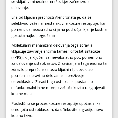
se vključi v mineralno mrežo, kjer začne svoje
delovanje.
Ena od ključnih prednosti Alendronata je, da se
selektivno veže na mesta aktivne kostne resorpcije, kar
pomeni, da neposredno cilja na področja, kjer je kostna
gostota najbolj ogrožena.
Molekularni mehanizem delovanja tega zdravila
vključuje zaviranje encima farnesil difosfat sintetaze
(FPPS), ki je ključen za mevalonatno pot, pomembno
za delovanje osteoklastov. Z zaviranjem tega encima ta
zdravilo preprečuje sintezo ključnih lipidov, ki so
potrebni za pravilno delovanje in preživetje
osteoklastov. Zaradi tega osteoklasti postanejo
nefunkcionalni in ne morejo več učinkovito razgrajevati
kostne mase.
Posledično se proces kostne resorpcije upočasni, kar
omogoča osteoblastom, da učinkoviteje gradijo novo
kostno tkivo.