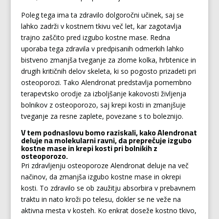
Poleg tega ima ta zdravilo dolgoročni učinek, saj se
lahko zadrži v kostnem tkivu več let, kar zagotavlja
trajno zaščito pred izgubo kostne mase. Redna
uporaba tega zdravila v predpisanih odmerkih lahko
bistveno zmanjša tveganje za zlome kolka, hrbtenice in
drugih kritičnih delov skeleta, ki so pogosto prizadeti pri
osteoporozi. Tako Alendronat predstavlja pomembno
terapevtsko orodje za izboljšanje kakovosti življenja
bolnikov z osteoporozo, saj krepi kosti in zmanjšuje
tveganje za resne zaplete, povezane s to boleznijo.
V tem podnaslovu bomo raziskali, kako Alendronat
deluje na molekularni ravni, da preprečuje izgubo
kostne mase in krepi kosti pri bolnikih z
osteoporozo.
Pri zdravljenju osteoporoze Alendronat deluje na več
načinov, da zmanjša izgubo kostne mase in okrepi
kosti. To zdravilo se ob zaužitju absorbira v prebavnem
traktu in nato kroži po telesu, dokler se ne veže na
aktivna mesta v kosteh. Ko enkrat doseže kostno tkivo,