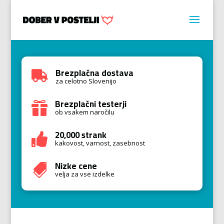
Brezplačna dostava

za celotno Slovenijo
Brezplačni testerji

ob vsakem naročilu
20,000 strank

kakovost, varnost, zasebnost
Nizke cene

velja za vse izdelke