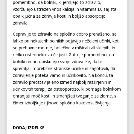
pomembno, da bolniki, ki jemljejo to zdravilo,
vzdržujejo ustrezen vnos kalcija in vitamina D, saj sta
oba ključna za zdravje kosti in boljšo absorpcijo
zdravila.
Čeprav je to zdravilo na splošno dobro prenašano, se
lahko pri nekaterih bolnikih pojavijo neželeni učinki, kot
so prebavne motnje, bolečine v mišicah ali sklepih, in
redko osteonekroza čeljusti. Zato je pomembno, da
bolniki redno obiskujejo svoje zdravnike, da bi
spremljali morebitne stranske učinke in zagotovili, da
zdravljenje poteka varno in učinkovito. Na koncu, ta
zdravilo predstavlja eno izmed najbolj razširjenih in
učinkovitih terapij za osteoporozo, ki pomaga bolnikom
ohranjati moč kosti in zmanjšati tveganje za zlome, s
čimer izboljšuje njihovo splošno kakovost življenja.
DODAJ IZDELKE