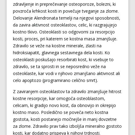
zdravljenje in preprečevanje osteoporoze, bolezni, ki
povzroča krhkost kosti in povečuje tveganje za zlome.
Delovanje Alendronata temelji na njegovi sposobnosti,
da zavira aktivnost osteoklastov, celic, ki razgrajujejo
kostno tkivo. Osteoklasti so odgovorni za resorpcijo
kosti, proces, pri katerem se kostna masa zmanjšuje.
Zdravilo se veže na kostne minerale, zlasti na
hidroksiapatit, glavnega sestavnega dela kosti. Ko
osteoklasti poskušajo resorbirati kost, ki vsebuje to
zdravilo, se ta sprosti in se neposredno veže na
osteoklaste, kar vodi v njihovo zmanjšano aktivnost ali
celo apoptozo (programirano celično smrt).
Z zaviranjem osteoklastov ta zdravilo zmanjšuje hitrost
kostne resorpcije, kar omogoča osteoblastom,
celicam, ki gradijo novo kost, da obnovijo in okrepijo
kostno maso. Posledično se poveča neto kostna
gostota, kosti postanejo močnejše in manj dovzetne
za zlome. Zdravilo prav tako izboljša mineralno gostoto
kosti, kar dodatno prispeva k njihovi trdnosti.