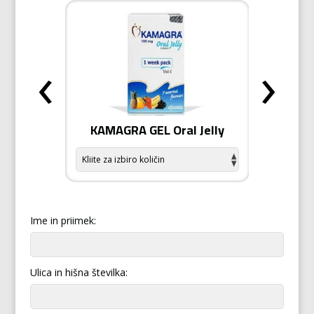
‹
›
odiziak
KAMAGRA GEL Oral Jelly
KAMA
Ime in priimek:
Ulica in hišna številka: