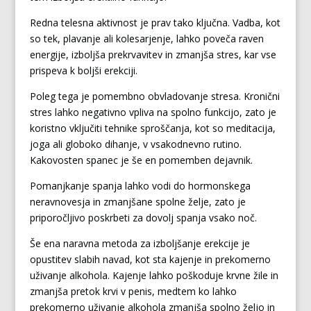
Redna telesna aktivnost je prav tako ključna. Vadba, kot
so tek, plavanje ali kolesarjenje, lahko poveča raven
energije, izboljša prekrvavitev in zmanjša stres, kar vse
prispeva k boljši erekciji.
Poleg tega je pomembno obvladovanje stresa. Kronični
stres lahko negativno vpliva na spolno funkcijo, zato je
koristno vključiti tehnike sproščanja, kot so meditacija,
joga ali globoko dihanje, v vsakodnevno rutino.
Kakovosten spanec je še en pomemben dejavnik.
Pomanjkanje spanja lahko vodi do hormonskega
neravnovesja in zmanjšane spolne želje, zato je
priporočljivo poskrbeti za dovolj spanja vsako noč.
Še ena naravna metoda za izboljšanje erekcije je
opustitev slabih navad, kot sta kajenje in prekomerno
uživanje alkohola. Kajenje lahko poškoduje krvne žile in
zmanjša pretok krvi v penis, medtem ko lahko
prekomerno uživanje alkohola zmanjša spolno željo in