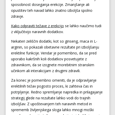
sposobnost doseganja erekcije. Zmanjšanje ali
opustitev teh navad lahko znatno izboljša spolno
zdravje.
Kako odpraviti težave z erekcijo
se lahko naučimo tudi
z vključitvijo naravnih dodatkov.
Nekateri zeliščni dodatki, kot so ginseng, maca in L-
arginin, so pokazali obetavne rezultate pri izboljšanju
erektilne funkcije. Vendar je pomembno, da se pred
uporabo kakršnih koli dodatkov posvetujete z
zdravnikom, da se izognete morebitnim stranskim
učinkom ali interakcijam z drugimi zdravili.
Za konec je pomembno omeniti, da je odpravljanje
erektilnih težav pogosto proces, ki zahteva čas in
potrpljenje. Redno spremljanje napredka in prilagajanje
strategij glede na rezultate lahko vodi do trajnih
izboljšav. Z upoštevanjem teh naravnih metod in
sprememb življenjskega sloga lahko mnogi moški