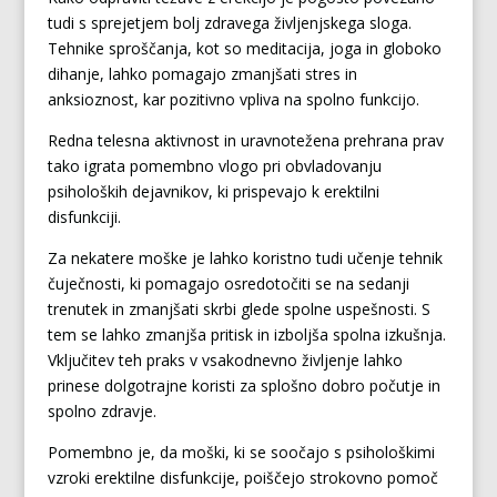
tudi s sprejetjem bolj zdravega življenjskega sloga.
Tehnike sproščanja, kot so meditacija, joga in globoko
dihanje, lahko pomagajo zmanjšati stres in
anksioznost, kar pozitivno vpliva na spolno funkcijo.
Redna telesna aktivnost in uravnotežena prehrana prav
tako igrata pomembno vlogo pri obvladovanju
psiholoških dejavnikov, ki prispevajo k erektilni
disfunkciji.
Za nekatere moške je lahko koristno tudi učenje tehnik
čuječnosti, ki pomagajo osredotočiti se na sedanji
trenutek in zmanjšati skrbi glede spolne uspešnosti. S
tem se lahko zmanjša pritisk in izboljša spolna izkušnja.
Vključitev teh praks v vsakodnevno življenje lahko
prinese dolgotrajne koristi za splošno dobro počutje in
spolno zdravje.
Pomembno je, da moški, ki se soočajo s psihološkimi
vzroki erektilne disfunkcije, poiščejo strokovno pomoč