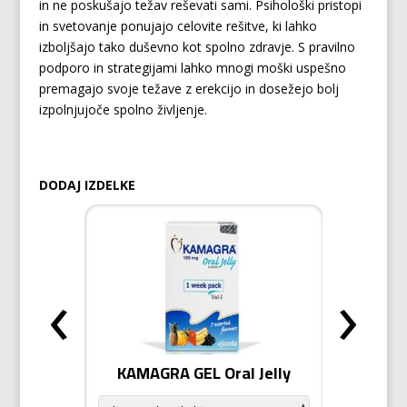
in ne poskušajo težav reševati sami. Psihološki pristopi
in svetovanje ponujajo celovite rešitve, ki lahko
izboljšajo tako duševno kot spolno zdravje. S pravilno
podporo in strategijami lahko mnogi moški uspešno
premagajo svoje težave z erekcijo in dosežejo bolj
izpolnjujoče spolno življenje.
DODAJ IZDELKE
‹
›
odiziak
KAMAGRA GEL Oral Jelly
KAMA