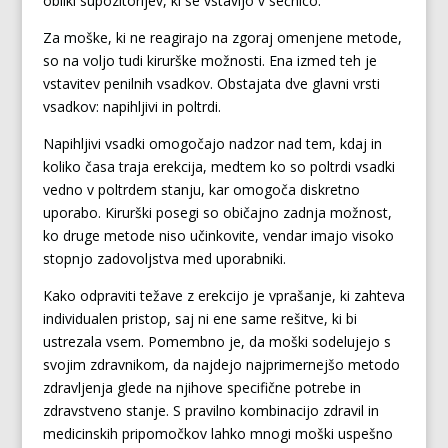
obliki supozitorijev, ki se vstavijo v sečnico.
Za moške, ki ne reagirajo na zgoraj omenjene metode,
so na voljo tudi kirurške možnosti. Ena izmed teh je
vstavitev penilnih vsadkov. Obstajata dve glavni vrsti
vsadkov: napihljivi in poltrdi.
Napihljivi vsadki omogočajo nadzor nad tem, kdaj in
koliko časa traja erekcija, medtem ko so poltrdi vsadki
vedno v poltrdem stanju, kar omogoča diskretno
uporabo. Kirurški posegi so običajno zadnja možnost,
ko druge metode niso učinkovite, vendar imajo visoko
stopnjo zadovoljstva med uporabniki.
Kako odpraviti težave z erekcijo je vprašanje, ki zahteva
individualen pristop, saj ni ene same rešitve, ki bi
ustrezala vsem. Pomembno je, da moški sodelujejo s
svojim zdravnikom, da najdejo najprimernejšo metodo
zdravljenja glede na njihove specifične potrebe in
zdravstveno stanje. S pravilno kombinacijo zdravil in
medicinskih pripomočkov lahko mnogi moški uspešno