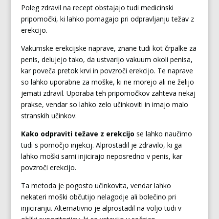
Poleg zdravil na recept obstajajo tudi medicinski
pripomočki, ki lahko pomagajo pri odpravljanju težav z
erekcijo.
Vakumske erekcijske naprave, znane tudi kot črpalke za
penis, delujejo tako, da ustvarijo vakuum okoli penisa,
kar poveča pretok krvi in povzroči erekcijo. Te naprave
so lahko uporabne za moške, ki ne morejo ali ne želijo
jemati zdravil. Uporaba teh pripomočkov zahteva nekaj
prakse, vendar so lahko zelo učinkoviti in imajo malo
stranskih učinkov.
Kako odpraviti težave z erekcijo
se lahko naučimo
tudi s pomočjo injekcij. Alprostadil je zdravilo, ki ga
lahko moški sami injicirajo neposredno v penis, kar
povzroči erekcijo.
Ta metoda je pogosto učinkovita, vendar lahko
nekateri moški občutijo nelagodje ali bolečino pri
injiciranju. Alternativno je alprostadil na voljo tudi v