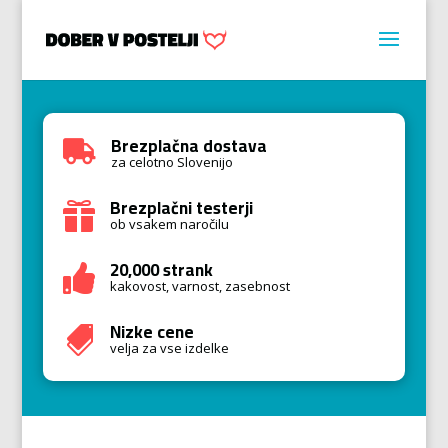
Brezplačna dostava

za celotno Slovenijo
Brezplačni testerji

ob vsakem naročilu
20,000 strank

kakovost, varnost, zasebnost
Nizke cene

velja za vse izdelke