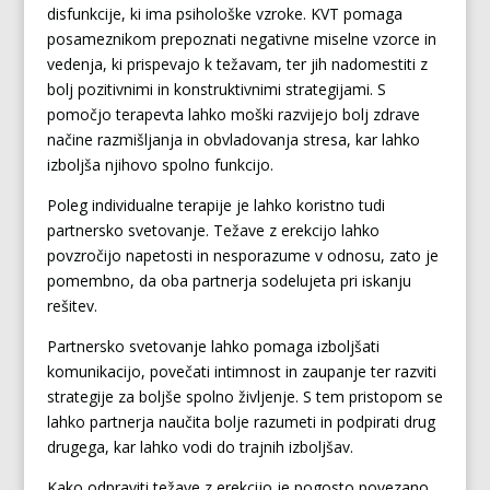
disfunkcije, ki ima psihološke vzroke. KVT pomaga
posameznikom prepoznati negativne miselne vzorce in
vedenja, ki prispevajo k težavam, ter jih nadomestiti z
bolj pozitivnimi in konstruktivnimi strategijami. S
pomočjo terapevta lahko moški razvijejo bolj zdrave
načine razmišljanja in obvladovanja stresa, kar lahko
izboljša njihovo spolno funkcijo.
Poleg individualne terapije je lahko koristno tudi
partnersko svetovanje. Težave z erekcijo lahko
povzročijo napetosti in nesporazume v odnosu, zato je
pomembno, da oba partnerja sodelujeta pri iskanju
rešitev.
Partnersko svetovanje lahko pomaga izboljšati
komunikacijo, povečati intimnost in zaupanje ter razviti
strategije za boljše spolno življenje. S tem pristopom se
lahko partnerja naučita bolje razumeti in podpirati drug
drugega, kar lahko vodi do trajnih izboljšav.
Kako odpraviti težave z erekcijo je pogosto povezano