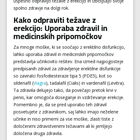
uspešno odpravijo težave z erekcijo in izboljšajo svoje
spolno zdravje na dolgi rok.
Kako odpraviti težave z
erekcijo: Uporaba zdravil in
medicinskih pripomočkov
Za mnoge moške, ki se soočajo z erektilno disfunkcijo,
lahko uporaba zdravil in medicinskih pripomočkov
predstavlja učinkovito rešitev. Ena izmed najpogosteje
predpisanih zdravil za zdravljenje erektilne disfunkcije
so zaviralci fosfodiesteraze tipa 5 (PDE5), kot so
sildenafil (
Viagra
), tadalafil (Cialis) in vardenafil (Levitra).
Ta zdravila delujejo tako, da povečajo pretok krvi v
penis, kar omogoča doseganje in vzdrževanje erekcije.
Pomembno je, da se pred uporabo teh zdravil
posvetujete z zdravnikom, saj lahko imajo neželene
učinke in niso primerni za vse moške, zlasti tiste z
določenimi zdravstvenimi težavami ali ki jemljejo
določena druga zdravila.