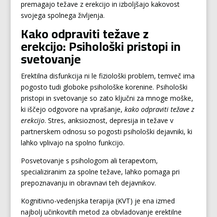
premagajo težave z erekcijo in izboljšajo kakovost
svojega spolnega življenja.
Kako odpraviti težave z
erekcijo: Psihološki pristopi in
svetovanje
Erektilna disfunkcija ni le fiziološki problem, temveč ima
pogosto tudi globoke psihološke korenine. Psihološki
pristopi in svetovanje so zato ključni za mnoge moške,
ki iščejo odgovore na vprašanje,
kako odpraviti težave z
erekcijo
. Stres, anksioznost, depresija in težave v
partnerskem odnosu so pogosti psihološki dejavniki, ki
lahko vplivajo na spolno funkcijo.
Posvetovanje s psihologom ali terapevtom,
specializiranim za spolne težave, lahko pomaga pri
prepoznavanju in obravnavi teh dejavnikov.
Kognitivno-vedenjska terapija (KVT) je ena izmed
najbolj učinkovitih metod za obvladovanje erektilne