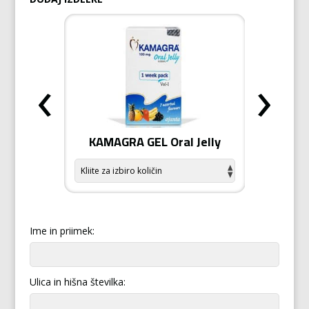
‹
›
odiziak
KAMAGRA GEL Oral Jelly
KAMA
Ime in priimek:
Ulica in hišna številka: