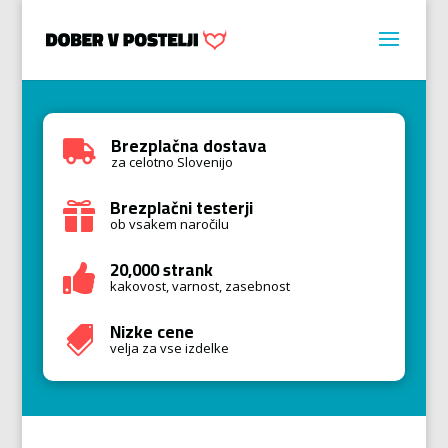
Brezplačna dostava

za celotno Slovenijo
Brezplačni testerji

ob vsakem naročilu
20,000 strank

kakovost, varnost, zasebnost
Nizke cene

velja za vse izdelke