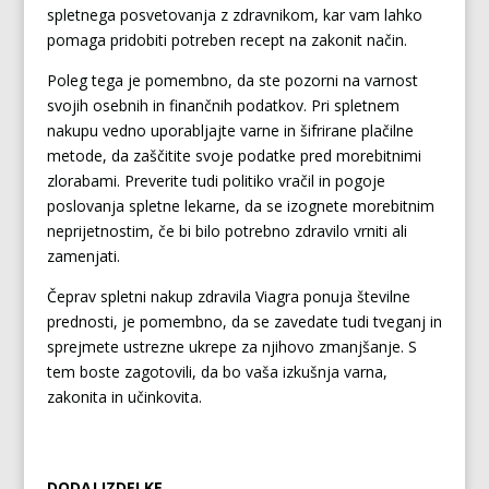
spletnega posvetovanja z zdravnikom, kar vam lahko
pomaga pridobiti potreben recept na zakonit način.
Poleg tega je pomembno, da ste pozorni na varnost
svojih osebnih in finančnih podatkov. Pri spletnem
nakupu vedno uporabljajte varne in šifrirane plačilne
metode, da zaščitite svoje podatke pred morebitnimi
zlorabami. Preverite tudi politiko vračil in pogoje
poslovanja spletne lekarne, da se izognete morebitnim
neprijetnostim, če bi bilo potrebno zdravilo vrniti ali
zamenjati.
Čeprav spletni nakup zdravila Viagra ponuja številne
prednosti, je pomembno, da se zavedate tudi tveganj in
sprejmete ustrezne ukrepe za njihovo zmanjšanje. S
tem boste zagotovili, da bo vaša izkušnja varna,
zakonita in učinkovita.
DODAJ IZDELKE