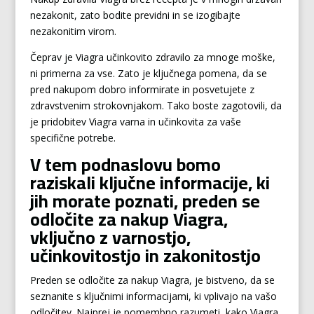
nezakonit, zato bodite previdni in se izogibajte
nezakonitim virom.
Čeprav je Viagra učinkovito zdravilo za mnoge moške,
ni primerna za vse. Zato je ključnega pomena, da se
pred nakupom dobro informirate in posvetujete z
zdravstvenim strokovnjakom. Tako boste zagotovili, da
je pridobitev Viagra varna in učinkovita za vaše
specifične potrebe.
V tem podnaslovu bomo
raziskali ključne informacije, ki
jih morate poznati, preden se
odločite za nakup Viagra,
vključno z varnostjo,
učinkovitostjo in zakonitostjo
Preden se odločite za nakup Viagra, je bistveno, da se
seznanite s ključnimi informacijami, ki vplivajo na vašo
odločitev. Najprej je pomembno razumeti, kako Viagra