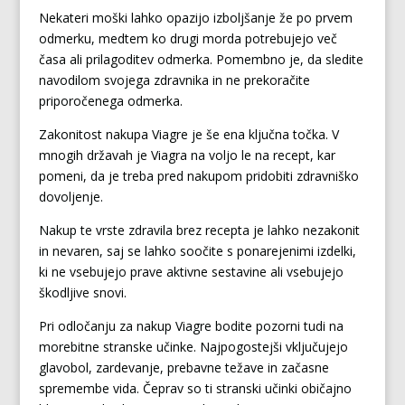
Nekateri moški lahko opazijo izboljšanje že po prvem
odmerku, medtem ko drugi morda potrebujejo več
časa ali prilagoditev odmerka. Pomembno je, da sledite
navodilom svojega zdravnika in ne prekoračite
priporočenega odmerka.
Zakonitost nakupa Viagre je še ena ključna točka. V
mnogih državah je Viagra na voljo le na recept, kar
pomeni, da je treba pred nakupom pridobiti zdravniško
dovoljenje.
Nakup te vrste zdravila brez recepta je lahko nezakonit
in nevaren, saj se lahko soočite s ponarejenimi izdelki,
ki ne vsebujejo prave aktivne sestavine ali vsebujejo
škodljive snovi.
Pri odločanju za nakup Viagre bodite pozorni tudi na
morebitne stranske učinke. Najpogostejši vključujejo
glavobol, zardevanje, prebavne težave in začasne
spremembe vida. Čeprav so ti stranski učinki običajno