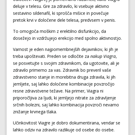
deluje v telesu. Gre za zdravilo, ki vsebuje aktivno
sestavino sildenafil, ki sprošča mišice in povečuje
pretok krvi v določene dele telesa, predvsem v penis.
To omogoča moškim z erektilno disfunkcijo, da
dosežejo in vzdržujejo erekcijo med spolno aktivnostjo.
Varnost je eden najpomembnejših dejavnikov, ki jih je
treba upoštevati. Preden se odločite za
nakup Viagra
,
se posvetujte s svojim zdravnikom, da ugotovite, ali je
zdravilo primerno za vas. Zdravnik bo preveril vaše
zdravstveno stanje in morebitna druga zdravila, ki jih
jemljete, saj lahko določene kombinacije povzročijo
resne zdravstvene težave. Na primer, Viagra ni
priporočljiva za ljudi, ki jemljejo nitrate za zdravljenje
srčnih bolezni, saj lahko kombinacija povzroči nevarno
znižanje krvnega tlaka.
Učinkovitost Viagre je dobro dokumentirana, vendar se
lahko odziv na zdravilo razlikuje od osebe do osebe.