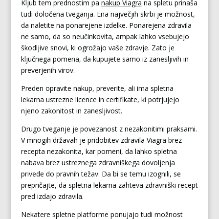
Kljub tem prednostim pa
nakup Viagra
na spletu prinaša
tudi določena tveganja. Ena največjih skrbi je možnost,
da naletite na ponarejene izdelke. Ponarejena zdravila
ne samo, da so neučinkovita, ampak lahko vsebujejo
škodljive snovi, ki ogrožajo vaše zdravje. Zato je
ključnega pomena, da kupujete samo iz zanesljivih in
preverjenih virov.
Preden opravite nakup, preverite, ali ima spletna
lekarna ustrezne licence in certifikate, ki potrjujejo
njeno zakonitost in zanesljivost.
Drugo tveganje je povezanost z nezakonitimi praksami.
V mnogih državah je pridobitev zdravila Viagra brez
recepta nezakonita, kar pomeni, da lahko spletna
nabava brez ustreznega zdravniškega dovoljenja
privede do pravnih težav. Da bi se temu izognili, se
prepričajte, da spletna lekarna zahteva zdravniški recept
pred izdajo zdravila.
Nekatere spletne platforme ponujajo tudi možnost