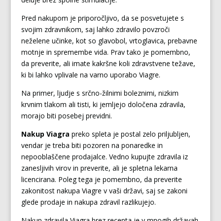
Pred nakupom je priporočljivo, da se posvetujete s
svojim zdravnikom, saj lahko zdravilo povzroči
neželene učinke, kot so glavobol, vrtoglavica, prebavne
motnje in spremembe vida. Prav tako je pomembno,
da preverite, ali imate kakršne koli zdravstvene težave,
ki bi lahko vplivale na varno uporabo Viagre.
Na primer, ljudje s srčno-žilnimi boleznimi, nizkim
krvnim tlakom ali tisti, ki jemljejo določena zdravila,
morajo biti posebej previdni.
Nakup Viagra
preko spleta je postal zelo priljubljen,
vendar je treba biti pozoren na ponaredke in
nepooblaščene prodajalce. Vedno kupujte zdravila iz
zanesljivih virov in preverite, ali je spletna lekarna
licencirana. Poleg tega je pomembno, da preverite
zakonitost nakupa Viagre v vaši državi, saj se zakoni
glede prodaje in nakupa zdravil razlikujejo.
Nakup zdravila Viagra brez recepta je v mnogih državah