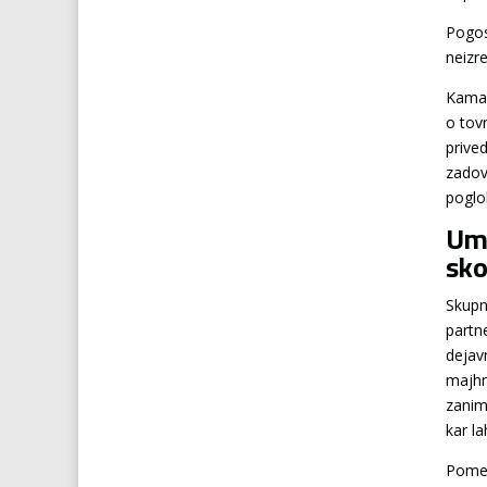
Pogos
neizr
Kamag
o tov
prive
zadov
poglob
Ume
sko
Skupn
partn
dejav
majhne
zanim
kar l
Pomem