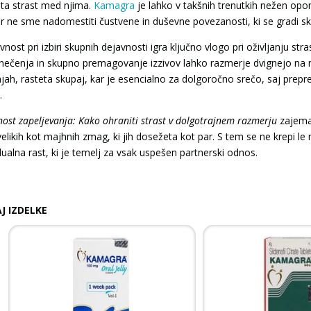
ta strast med njima.
Kamagra
je lahko v takšnih trenutkih nežen opom
r ne sme nadomestiti čustvene in duševne povezanosti, ki se gradi sk
vnost pri izbiri skupnih dejavnosti igra ključno vlogo pri oživljanju str
nečenja in skupno premagovanje izzivov lahko razmerje dvignejo na n
njah, rasteta skupaj, kar je esencialno za dolgoročno srečo, saj prep
.
ost zapeljevanja: Kako ohraniti strast v dolgotrajnem razmerju
zajema
velikih kot majhnih zmag, ki jih dosežeta kot par. S tem se ne krepi 
dualna rast, ki je temelj za vsak uspešen partnerski odnos.
J IZDELKE