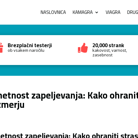
NASLOVNICA
KAMAGRA
VIAGRA
DRUGI
Brezplačni testerji
20,000 strank


ob vsakem naročilu
kakovost, varnost,
zasebnost
etnost zapeljevanja: Kako ohranit
zmerju
tnost zapeljevanja: Kako ohraniti stras