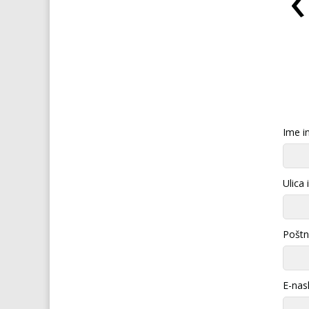
VIAGRA za ženske
ŠPANSKA MUHA afrodiziak
Ime in
Ulica 
Poštna
E-nas