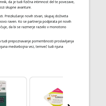
nik, da je tudi fizična intimnost del te povezave,
ozi skupne avanture.
asti. Preizkušanje novih stvari, skupaj doživeta
ovo raven. Ko se partnerja podpirata pri novih
rečuje, da bi se razmerje razvilo v monotono
 tudi prepoznavanje pomembnosti proslavljanja
le njuna medsebojna vez, temveč tudi njuna
›