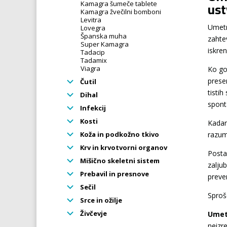
ust
Kamagra šumeče tablete
Kamagra žvečilni bomboni
Levitra
Umetn
Lovegra
Španska muha
zahte
Super Kamagra
iskren
Tadacip
Tadamix
Viagra
Ko go
prese
Čutil
tistih
Dihal
spont
Infekcij
Kosti
Kadar
Koža in podkožno tkivo
razum
Krv in krvotvorni organov
Posta
Mišično skeletni sistem
zalju
Prebavil in presnove
prever
Sečil
Sproš
Srce in ožilje
Živčevje
Umetn
neizr