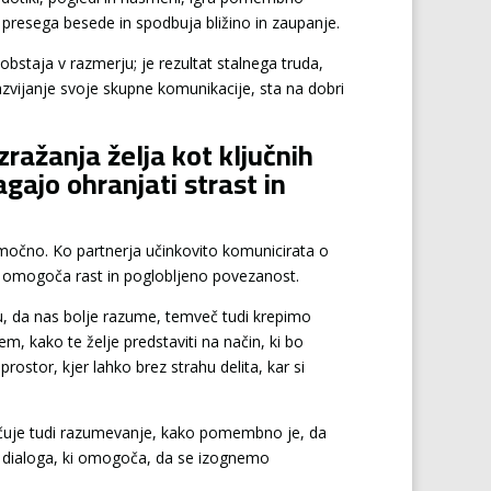
 presega besede in spodbuja bližino in zaupanje.
obstaja v razmerju; je rezultat stalnega truda,
razvijanje svoje skupne komunikacije, sta na dobri
ražanja želja kot ključnih
ajo ohranjati strast in
in močno. Ko partnerja učinkovito komunicirata o
ki omogoča rast in poglobljeno povezanost.
, da nas bolje razume, temveč tudi krepimo
m, kako te želje predstaviti na način, ki bo
rostor, kjer lahko brez strahu delita, kar si
čuje tudi razumevanje, kako pomembno je, da
a dialoga, ki omogoča, da se izognemo