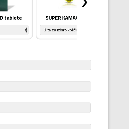
 tablete
SUPER KAMAGRA tablete
KA