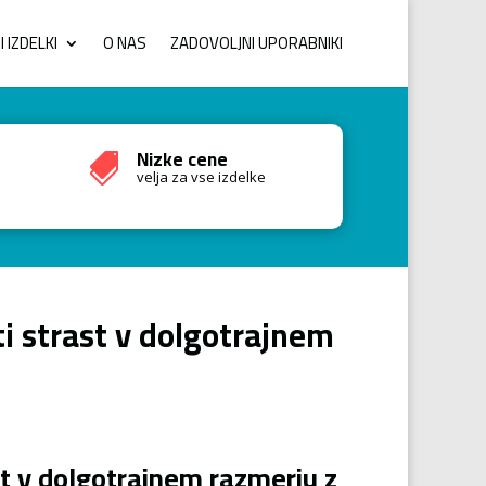
 IZDELKI
O NAS
ZADOVOLJNI UPORABNIKI
Nizke cene

velja za vse izdelke
i strast v dolgotrajnem
t v dolgotrajnem razmerju z