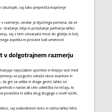
 izkušnjah, saj tako preprečita kopičenje
jo v razmerje, vendar je ključnega pomena, da se
. Izražanje želja in poslušanje partnerja lahko
rju, saj s tem ustvarjata most do globlje in bolj
čnega aspekta in postane tudi umetnost
st v dolgotrajnem razmerju
stvarjajo nepozabne spomine in krepijo vezi med
razmerju se pogosto odraža skozi avanture in
 da gre za velike in drage geste; lahko so
rehodi v naravi ali celo udeležba na tečaju, ki
 povežeta in vidita drug drugega v novih lučeh,
kov, saj vsakodnevni stres in rutina lahko hitro