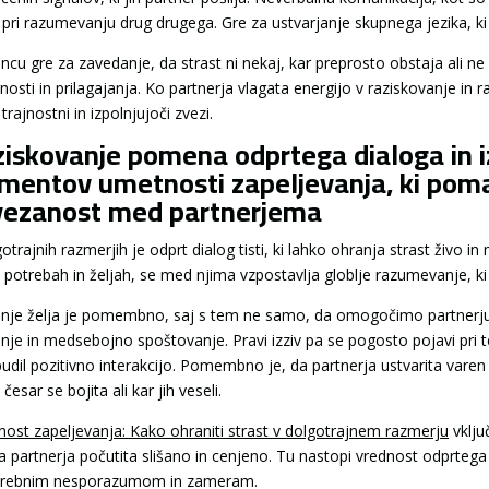
 pri razumevanju drug drugega. Gre za ustvarjanje skupnega jezika, ki
ncu gre za zavedanje, da strast ni nekaj, kar preprosto obstaja ali ne 
nosti in prilagajanja. Ko partnerja vlagata energijo v raziskovanje in 
 trajnostni in izpolnjujoči zvezi.
iskovanje pomena odprtega dialoga in iz
mentov umetnosti zapeljevanja, ki pomag
vezanost med partnerjema
otrajnih razmerjih je odprt dialog tisti, ki lahko ohranja strast živo 
h potrebah in željah, se med njima vzpostavlja globlje razumevanje, 
anje želja je pomembno, saj s tem ne samo, da omogočimo partnerju
nje in medsebojno spoštovanje. Pravi izziv pa se pogosto pojavi pri te
dil pozitivno interakcijo. Pomembno je, da partnerja ustvarita varen p
, česar se bojita ali kar jih veseli.
ost zapeljevanja: Kako ohraniti strast v dolgotrajnem razmerju
vklju
a partnerja počutita slišano in cenjeno. Tu nastopi vrednost odprteg
trebnim nesporazumom in zameram.