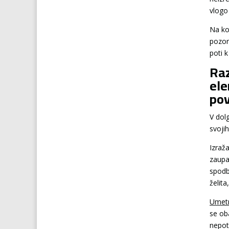
vlogo
Na ko
pozor
poti k
Raz
ele
po
V dolg
svoji
Izraž
zaupa
spodbu
želita
Umetn
se ob
nepo