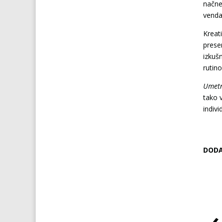
načne
venda
Kreati
prese
izkuš
rutino
Umetn
tako 
indivi
DODA
‹