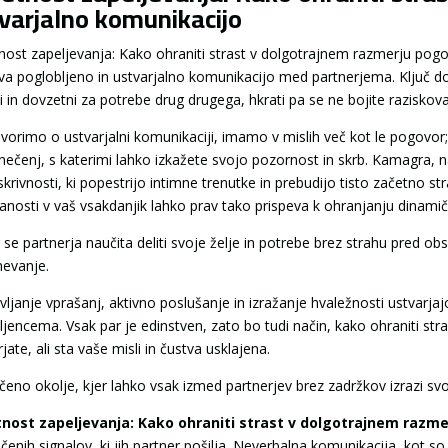
varjalno komunikacijo
ost zapeljevanja: Kako ohraniti strast v dolgotrajnem razmerju pogost
va poglobljeno in ustvarjalno komunikacijo med partnerjema. Ključ do 
i in dovzetni za potrebe drug drugega, hkrati pa se ne bojite raziskova
vorimo o ustvarjalni komunikaciji, imamo v mislih več kot le pogovor;
nečenj, s katerimi lahko izkažete svojo pozornost in skrb. Kamagra, n
 skrivnosti, ki popestrijo intimne trenutke in prebudijo tisto začetno st
anosti v vaš vsakdanjik lahko prav tako prispeva k ohranjanju dinami
 se partnerja naučita deliti svoje želje in potrebe brez strahu pred ob
evanje.
vljanje vprašanj, aktivno poslušanje in izražanje hvaležnosti ustvarja
bljencema. Vsak par je edinstven, zato bo tudi način, kako ohraniti str
jate, ali sta vaše misli in čustva usklajena.
čeno okolje, kjer lahko vsak izmed partnerjev brez zadržkov izrazi sv
ost zapeljevanja: Kako ohraniti strast v dolgotrajnem razme
ečenih signalov, ki jih partner pošilja. Neverbalna komunikacija, kot 