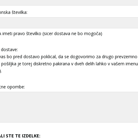
onska številka:
imeti pravo številko (sicer dostava ne bo mogoča)
 dostave:
 vas bo pred dostavo poklical, da se dogovorimo za drugo prevzemno 
pošiljka je torej diskretno pakirana v dveh delih lahko v vašem imenu 
).
tne opombe:
LI STE TE IZDELKE: