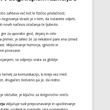
o zahteva več kot le fizično privlačnost;
negovanja strasti je v tem, da ostanete odprti,
ti novih načinov izražanja te ljubezni.
 gre za uporabo gest, dejanj in celo
a primer, je lahko že za nekatere pare ena izmed
rast. Vključevanje humorja, igrivosti in
čne povezave.
sojanjem, se odprejo vrata za globlje
jo temelj za komunikacijo, ki krepi vez med
ast, drugačen; bistveno pa je, da redno
oje občutke, je ključno za dolgoročno srečo.
rju
vključuje tudi prepoznavanje in upoštevanje
so dotiki, pogledi in nasmehi, igra pomembno