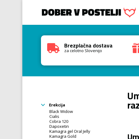
Brezplačna dostava

za celotno Slovenijo
Um
ra
Erekcija
Black Widow
Cialis
Cobra 120
Dapoxetin
Kamagra gel Oral Jelly
Ume
Kamagra Gold