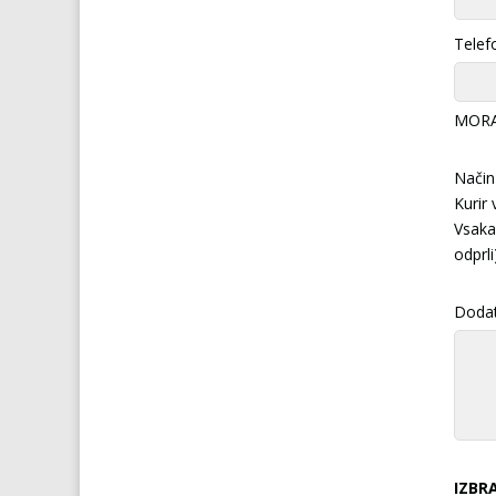
Telef
MORA 
Način
Kurir
Vsaka 
odprli
Doda
IZBRA