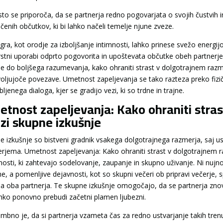
to se priporoča, da se partnerja redno pogovarjata o svojih čustvih in
ečenih občutkov, ki bi lahko načeli temelje njune zveze.
ra, kot orodje za izboljšanje intimnosti, lahko prinese svežo energi
rstni uporabi odprto pogovorita in upoštevata občutke obeh partnerjev
de do boljšega razumevanja, kako ohraniti strast v dolgotrajnem razme
oljujoče povezave. Umetnost zapeljevanja se tako razteza preko fizi
ljenega dialoga, kjer se gradijo vezi, ki so trdne in trajne.
tnost zapeljevanja: Kako ohraniti stra
zi skupne izkušnje
e izkušnje so bistveni gradnik vsakega dolgotrajnega razmerja, saj u
erjema. Umetnost zapeljevanja: Kako ohraniti strast v dolgotrajnem 
nosti, ki zahtevajo sodelovanje, zaupanje in skupno uživanje. Ni nujno,
, a pomenljive dejavnosti, kot so skupni večeri ob pripravi večerje, sp
a oba partnerja. Te skupne izkušnje omogočajo, da se partnerja znova
ahko ponovno prebudi začetni plamen ljubezni.
bno je, da si partnerja vzameta čas za redno ustvarjanje takih trenut