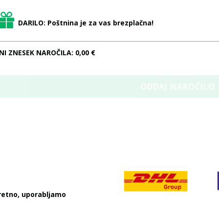
DARILO: Poštnina je za vas brezplačna!
NI ZNESEK NAROČILA:
0,00 €
skretno, uporabljamo